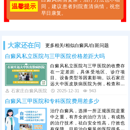
温馨提示
同，建议患者到院查清病情，祝您
早日康复。
大家还在问
更多相关/相似白癜风/白斑问题
白癜风私立医院与三甲医院价格差距大吗
白癜风私立医院与三甲医院的收费存
在一定差距，具体受地区、诊疗项
目、设备类型等因素影响。以石家庄
远大中医皮肤病医院为例，检查和治
疗均有明确且公正透明的收费标准，
石家庄白癜风医院
2025-12-31
943
无重复收费、隐形收费等情况，是当
白癜风三甲医院和专科医院费用差多少
地治白癜风口碑不错的医院，获得患
者信赖。可结合自身需求、病情特点
治疗白癜风，选择一所正规医院是重
及经济情况选择合适的医院就诊，规
中之重，有齐全的治疗方法，有成熟
范治疗，科学干预，争取早日消灭白
的治疗技术，祛白安全性高，疗效也
斑。
有保障。目前治白癜风的医院很多，