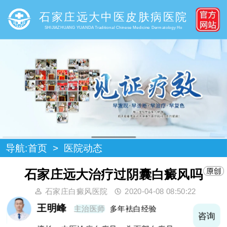
石家庄远大中医皮肤病医院
SHIJIAZHUANG YUANDA Traditional Chinese Medicine Dermatology Ho
导航:
首页
>
医院动态
石家庄远大治疗过阴囊白癜风吗
石家庄白癜风医院
2020-04-08 08:50:22
王明峰
主治医师
多年袪白经验
询
咨询