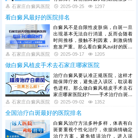
有综合性的有专科医院，有中医院
石家庄白癜风医院
2025-09-25
1297
等，近日，有患者朋友问：白癜风三
看白癜风最好的医院排名
甲医院和专科医院费用差多少?不同医
院的检查、治疗方法定价不一样，患
白癜风不是自限性皮肤病，白斑一旦
者病情不一样，复色所需时间有长有
出现基本无法自行消退，反而会随着
短，治疗花销因人而异。治白癜风可
时间推移，接触不利因素，刺激病情
以到石家庄远大医院，专攻白斑诊
愈发严重。那么看白癜风zui好的医院
治，收费公正透明，得到患者信赖。
排名哪些好?——河北地区治白癜风，
石家庄白癜风医院
2025-09-17
1205
远大中医皮肤病医院有丰富经验，诊
做白癜风植皮手术去石家庄哪家医院
疗设备全，治疗技术成熟，具有祛白
优势。
治疗白癜风要认准正规医院，这样才
能保障疗效，避免进入误区，耽误着
色进程。那么做白癜风植皮手术去石
家庄哪家医院好?——手术治疗白斑包
括传统的植皮手术，也有新型的黑色
石家庄白癜风医院
2025-09-02
1352
素细胞移植，石家庄远大中医皮肤病
全国治疗白斑最好的医院排名
医院引进了成熟的黑色素移植技术，
配备无菌手术室，一人一消毒，祛白
白癜风治疗方法多种多样，体表有白
恢复快，得到更多患者青睐。
斑要重视个性化治疗，依据病情确定
治疗方案，避免错误治疗，进入误