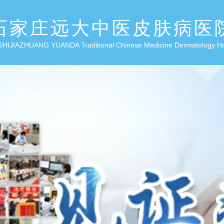
石家庄远大中医皮肤病医
SHIJIAZHUANG YUANDA Traditional Chinese Medicine Dermatology H