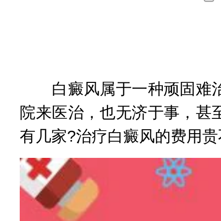
询
白癜风属于一种顽固难治
院来医治，也无济于事，甚
有几家?治疗白癜风的费用贵