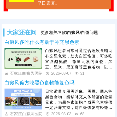
早日康复。
大家还在问
更多相关/相似白癜风/白斑问题
白癜风多吃什么有助于补充黑色素
白癜风患者日常可通过合理饮食辅助
补充黑色素，助力白斑恢复，可多吃
富含酪氨酸、微量元素的食物，黑
豆、黑米、黑芝麻等黑色谷物，以及
瘦肉、动物肝脏、蛋类、豆制品，能
石家庄白癜风医院
2026-08-07
31
为黑色素合成提供原料。饮食仅为辅
白癜风偏方吃黑色食物能复色吗
助调理方式，无法根治白癜风，患者
想要白斑恢复健康，需坚持科学治
日常适量食用黑芝麻、黑豆、黑米等
疗，308激光、311窄谱uvb、黑色素
黑色食物，能够补充人体所需的微量
种植等都是治疗白癜风效果很好的方
元素，为黑色素细胞合成黑色素提供
法，白斑恢复周期较长，患者需坚持
一定营养支持，对白斑恢复有轻微的
规范治疗，同时做好皮肤防晒、防摩
辅助调理作用。但黑色食物仅能起到
石家庄白癜风医院
2026-08-03
68
擦防护，规避外界刺激，助力皮肤色