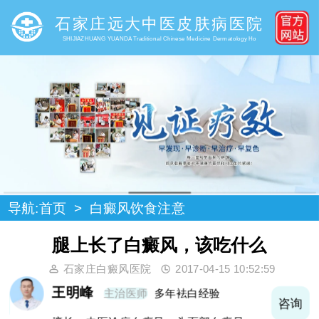
石家庄远大中医皮肤病医院
SHIJIAZHUANG YUANDA Traditional Chinese Medicine Dermatology Ho
导航:
首页
>
白癜风饮食注意
腿上长了白癜风，该吃什么
石家庄白癜风医院
2017-04-15 10:52:59
王明峰
主治医师
多年袪白经验
询
咨询