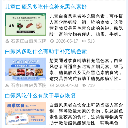
食补效果，无法修复受损的黑色素细
素稳步恢复。
儿童白癜风多吃什么补充黑色素好
胞，不能从根本上让白斑复色，切勿
依赖此类偏方耽误正规治疗。白癜风
儿童白癜风患者补充黑色素，可多摄
想要实现白斑复色、恢复健康肌肤，
入富含酪氨酸、铜、锌的食物，这类
核心在于科学规范的医学治疗。目前
营养物质是黑色素合成的关键。酪氨
临床中308准分子激光治疗、黑色素
酸丰富的食物有瘦肉、鸡蛋、牛奶、
细胞种植等技术，针对性强、疗效稳
豆制品等，铜、锌能促进酪氨酸酶活
石家庄白癜风医院
2026-05-17
513
定，是治疗白癜风的优质方式。
性，可适量食用动物肝脏、坚果、黑
白癜风多吃什么有助于补充黑色素
芝麻、黑豆、黑米等。需注意，饮食
调理仅为辅助，孩子患上白癜风后，
想要通过饮食辅助补充黑色素，白癜
务必及时进行科学规范治疗。照射
风患者可适当多吃富含铜元素、锌元
308激光是安全有效的治疗方式，能
素、酪氨酸以及天然黑色素的食物，
加速黑色素合成。黑色素合成需要一
这类营养物质有助于酪氨酸酶活性提
定时间，家长要引导孩子坚持治疗。
升，为黑色素合成提供原料。不过食
石家庄白癜风医院
2026-04-09
719
疗仅能作为辅助调理手段，无法替代
白癜风吃什么有助于早点恢复
科学治疗。患者在合理搭配饮食的同
时，仍需积极前往正规医院就诊，在
白癜风患者在饮食上可适当摄入富含
医生指导下制定个性化治疗方案，坚
铜、锌等微量元素的食物，以及黑色
持规范祛白，将饮食调理与医学治疗
素含量较高的食材，这类营养物质有
相结合，更好地促进色素恢复，保障
助于激活酪氨酸酶活性，辅助黑色素
疗效。