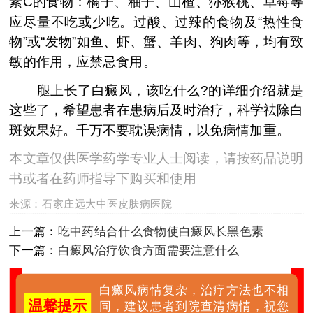
素C的食物：橘子、釉子、山楂、狝猴桃、草莓等
应尽量不吃或少吃。过酸、过辣的食物及“热性食
物”或“发物”如鱼、虾、蟹、羊肉、狗肉等，均有致
敏的作用，应禁忌食用。
腿上长了白癜风，该吃什么?的详细介绍就是
这些了，希望患者在患病后及时治疗，科学祛除白
斑效果好。千万不要耽误病情，以免病情加重。
本文章仅供医学药学专业人士阅读，请按药品说明
书或者在药师指导下购买和使用
来源：
石家庄远大中医皮肤病医院
上一篇：
吃中药结合什么食物使白癜风长黑色素
下一篇：
白癜风治疗饮食方面需要注意什么
白癜风病情复杂，治疗方法也不相
温馨提示
同，建议患者到院查清病情，祝您