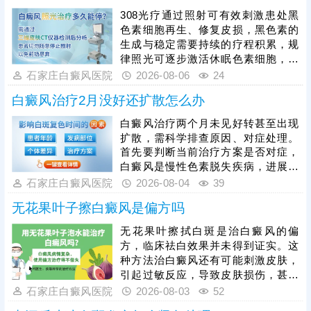
308光疗通过照射可有效刺激患处黑
色素细胞再生、修复皮损，黑色素的
生成与稳定需要持续的疗程积累，规
律照光可逐步激活休眠色素细胞，维
持皮肤色素代谢的良性循环，而突然
石家庄白癜风医院
2026-08-06
24
中断会让激活的细胞活性回落，色素
白癜风治疗2月没好还扩散怎么办
再生进程停滞，甚至出现复色色素消
退、白斑反复的情况，大幅增加后续
白癜风治疗两个月未见好转甚至出现
治疗难度与周期。因此患者必须严格
扩散，需科学排查原因、对症处理。
遵从医嘱，长期坚持完整疗程，切勿
首先要判断当前治疗方案是否对症，
擅自停疗。同时，治疗中需根据自身
白癜风是慢性色素脱失疾病，进展期
皮损情况，采用适配的光照剂量，避
本身存在扩散可能，若方案贴合自身
石家庄白癜风医院
2026-08-04
39
免剂量不足无效、过量损伤皮肤。
病情、治疗方式规范，无需急于换
无花果叶子擦白癜风是偏方吗
药。白癜风黑色素修复周期较长，需
谨遵医嘱坚持足疗程治疗，切勿擅自
无花果叶擦拭白斑是治白癜风的偏
停药、减药。若经医生评估，当前治
方，临床祛白效果并未得到证实。这
疗方案并不适配自身病情，需在医生
种方法治白癜风还有可能刺激皮肤，
指导下及时调整，同时，科学护理是
引起过敏反应，导致皮肤损伤，甚至
控制扩散的关键，患者需全方位规避
引发白斑扩散，不建议盲目使用。稳
石家庄白癜风医院
2026-08-03
52
诱发因素，辅助稳定病情、阻止白斑
妥起见，治白癜风还应前往正规医