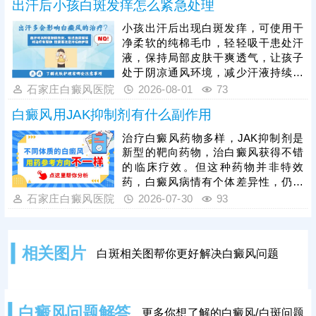
扩散。
出汗后小孩白斑发痒怎么紧急处理
院，先诊断分析病情，判断白斑时期
和类型，治疗才有明确方向，对症用
小孩出汗后出现白斑发痒，可使用干
药、照光促使白斑着色。同时，还需
净柔软的纯棉毛巾，轻轻吸干患处汗
加强护理，防止不良因素刺激，为白
液，保持局部皮肤干爽透气，让孩子
斑复色保驾护航。
处于阴凉通风环境，减少汗液持续刺
激，切勿让孩子使劲抓挠或胡乱涂抹
石家庄白癜风医院
2026-08-01
73
药物，以免刺激到白斑。儿童白癜风
白癜风用JAK抑制剂有什么副作用
病情多变，家长切勿拖延治疗，长期
拖延会导致白斑扩散、治疗难度提
治疗白癜风药物多样，JAK抑制剂是
升。临床中308激光治疗适配儿童肌
新型的靶向药物，治白癜风获得不错
肤，安全性高、针对性强，能有效修
的临床疗效。但这种药物并非特效
复受损黑色素细胞，是儿童白癜风的
药，白癜风病情有个体差异性，仍然
优选治疗方式。
需要结合病情针对性用药，个性化祛
石家庄白癜风医院
2026-07-30
93
白，保障疗效。若是不当治疗，随意
使用JAK抑制剂，非但祛白无效，还
可能因操作不当刺激皮肤，引起发
相关图片
白斑相关图帮你更好解决白癜风问题
红、瘙痒、刺痛、毛囊炎等。建议患
者规范祛白，用药期间可搭配光疗仪
综合治疗，双管齐下，效果更理想。
白癜风问题解答
更多你想了解的白癜风/白斑问题