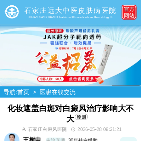
石家庄远大中医皮肤病医院
SHIJIAZHUANG YUANDA Traditional Chinese Medicine Dermatology Ho
导航:
首页
>
医患在线交流
化妆遮盖白斑对白癜风治疗影响大不
大
石家庄白癜风医院
2026-05-28 08:31:21
王树申
主治医师
30年袪白经验