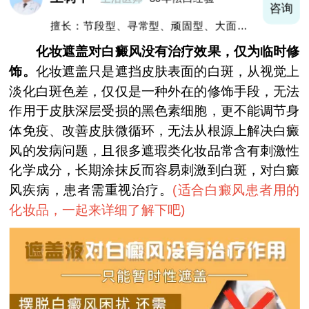
询
咨询
擅长：节段型、寻常型、顽固型、大面积白
癜风及男性白癜风治疗
化妆遮盖对白癜风没有治疗效果，仅为临时修
饰。
化妆遮盖只是遮挡皮肤表面的白斑，从视觉上
淡化白斑色差，仅仅是一种外在的修饰手段，无法
作用于皮肤深层受损的黑色素细胞，更不能调节身
体免疫、改善皮肤微循环，无法从根源上解决白癜
风的发病问题，且很多遮瑕类化妆品常含有刺激性
化学成分，长期涂抹反而容易刺激到白斑，对白癜
风疾病，患者需重视治疗。
(
适合白癜风患者用的
化妆品，一起来详细了解下吧
)