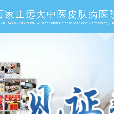
石家庄远大中医皮肤病医
SHIJIAZHUANG YUANDA Traditional Chinese Medicine Dermatology H