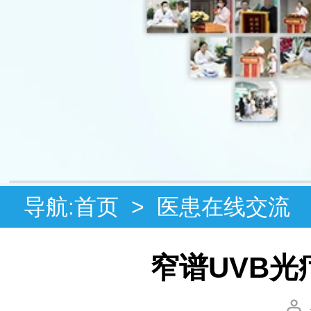
导航:
首页
>
医患在线交流
窄谱UVB光