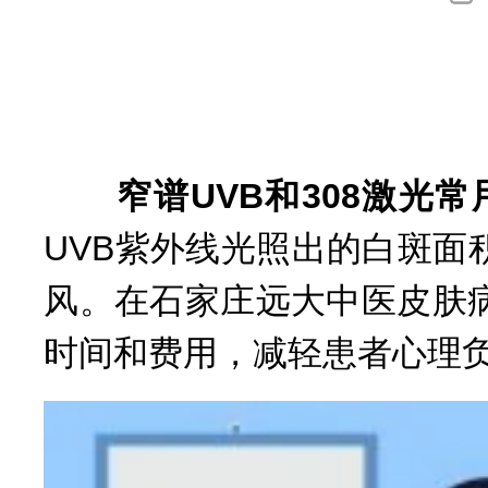
询
窄谱UVB和308激光常
UVB紫外线光照出的白斑
风。在石家庄远大中医皮肤
时间和费用，减轻患者心理