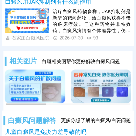
白癜风用JAK抑制剂有什么副作用
病情多变，家长切勿拖延治疗，长期
拖延会导致白斑扩散、治疗难度提
治疗白癜风药物多样，JAK抑制剂是
升。临床中308激光治疗适配儿童肌
新型的靶向药物，治白癜风获得不错
肤，安全性高、针对性强，能有效修
的临床疗效。但这种药物并非特效
复受损黑色素细胞，是儿童白癜风的
药，白癜风病情有个体差异性，仍然
优选治疗方式。
需要结合病情针对性用药，个性化祛
石家庄白癜风医院
2026-07-30
93
白，保障疗效。若是不当治疗，随意
使用JAK抑制剂，非但祛白无效，还
可能因操作不当刺激皮肤，引起发
相关图片
白斑相关图帮你更好解决白癜风问题
红、瘙痒、刺痛、毛囊炎等。建议患
者规范祛白，用药期间可搭配光疗仪
综合治疗，双管齐下，效果更理想。
白癜风问题解答
更多你想了解的白癜风/白斑问题
儿童白癜风是免疫力差导致的吗