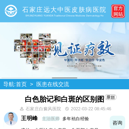
石家庄远大中医皮肤病医院
SHIJIAZHUANG YUANDA Traditional Chinese Medicine Dermatology Ho
导航:
首页
>
医患在线交流
白色胎记和白斑的区别图
石家庄白癜风医院
2022-03-22 08:45:46
王明峰
主治医师
多年袪白经验
询
咨询