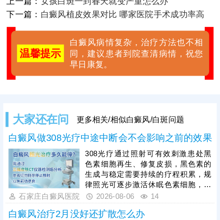
上一篇：
女孩白斑一到春天就变严重怎么办
下一篇：
白癜风植皮效果对比 哪家医院手术成功率高
白癜风病情复杂，治疗方法也不相
温馨提示
同，建议患者到院查清病情，祝您
早日康复。
大家还在问
更多相关/相似白癜风/白斑问题
白癜风做308光疗中途中断会不会影响之前的效果
308光疗通过照射可有效刺激患处黑
色素细胞再生、修复皮损，黑色素的
生成与稳定需要持续的疗程积累，规
律照光可逐步激活休眠色素细胞，维
持皮肤色素代谢的良性循环，而突然
石家庄白癜风医院
2026-08-06
14
中断会让激活的细胞活性回落，色素
白癜风治疗2月没好还扩散怎么办
再生进程停滞，甚至出现复色色素消