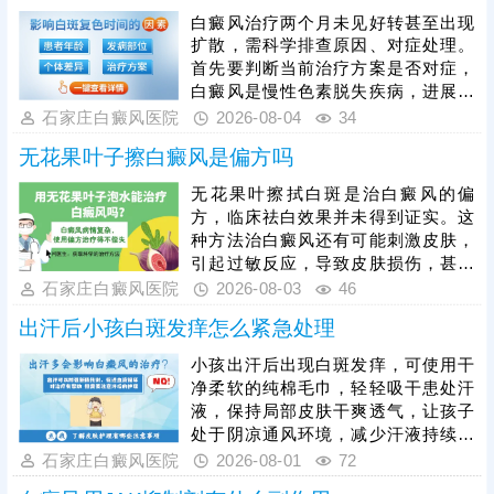
退、白斑反复的情况，大幅增加后续
白癜风治疗两个月未见好转甚至出现
治疗难度与周期。因此患者必须严格
扩散，需科学排查原因、对症处理。
遵从医嘱，长期坚持完整疗程，切勿
首先要判断当前治疗方案是否对症，
擅自停疗。同时，治疗中需根据自身
白癜风是慢性色素脱失疾病，进展期
皮损情况，采用适配的光照剂量，避
本身存在扩散可能，若方案贴合自身
石家庄白癜风医院
2026-08-04
34
免剂量不足无效、过量损伤皮肤。
病情、治疗方式规范，无需急于换
无花果叶子擦白癜风是偏方吗
药。白癜风黑色素修复周期较长，需
谨遵医嘱坚持足疗程治疗，切勿擅自
无花果叶擦拭白斑是治白癜风的偏
停药、减药。若经医生评估，当前治
方，临床祛白效果并未得到证实。这
疗方案并不适配自身病情，需在医生
种方法治白癜风还有可能刺激皮肤，
指导下及时调整，同时，科学护理是
引起过敏反应，导致皮肤损伤，甚至
控制扩散的关键，患者需全方位规避
引发白斑扩散，不建议盲目使用。稳
石家庄白癜风医院
2026-08-03
46
诱发因素，辅助稳定病情、阻止白斑
妥起见，治白癜风还应前往正规医
扩散。
出汗后小孩白斑发痒怎么紧急处理
院，先诊断分析病情，判断白斑时期
和类型，治疗才有明确方向，对症用
小孩出汗后出现白斑发痒，可使用干
药、照光促使白斑着色。同时，还需
净柔软的纯棉毛巾，轻轻吸干患处汗
加强护理，防止不良因素刺激，为白
液，保持局部皮肤干爽透气，让孩子
斑复色保驾护航。
处于阴凉通风环境，减少汗液持续刺
激，切勿让孩子使劲抓挠或胡乱涂抹
石家庄白癜风医院
2026-08-01
72
药物，以免刺激到白斑。儿童白癜风