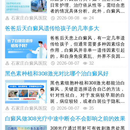
日常护理、治疗依从性等，需结合患
者的情况具体分析。此外，白癜风属
于慢性顽固性皮肤病，短期治疗难以
石家庄白癜风医院
2026-08-08
24
根治，部分患者间断照光、擅自停
爸爸后天白癜风遗传给孩子的几率多大
治，也会导致治疗失效，患者可及时
复诊，在医生指导下调整激光剂量，
爸爸后天患上白癜风，有一定几率遗
同时联合中医定向治疗、药物渗透等
传给孩子，但通常需要多种因素综合
辅助方式，深层修复皮损、提升治疗
作用，白癜风并非单一遗传因素引起
效率。治疗期间需严格坚持规律疗
的，和自身免疫紊乱、外界不良因素
程，做好皮肤防护、规避诱发因素，
刺激有关。重视孩子日常护理保健，
石家庄白癜风医院
2026-08-07
32
循序渐进促进白斑复色。
有利于降低白斑发病几率。另外，如
黑色素种植和308激光对比哪个治白癜风好
果孩子身上出现疑似白癜风的白斑，
建议早做检查，分析是不是白癜风，
黑色素细胞种植和308激光都能治白
及时治疗。若是患上白癜风，趁着早
癜风，关键是选择适合自己的方法，
期就医，早期白斑症状轻微，对症用
针对性祛白。对于发病较早期的白
药、照光，好转速度快，对人负面影
斑，病症较轻，或者白斑位于隐私、
响小。
黏膜等部位，可考虑308准分子激光
石家庄白癜风医院
2026-08-07
35
治疗，无痛无创，安全性高，无人群
白癜风做308光疗中途中断会不会影响之前的效果
和部位限制。若病情较严重，白斑区
域色素脱失严重，病情稳定，满足条
308光疗通过照射可有效刺激患处黑