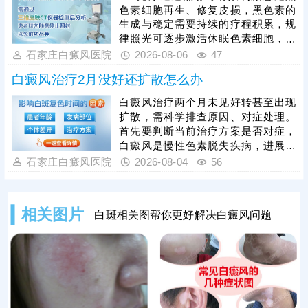
件可进行手术治疗。另外，无论照光
色素细胞再生、修复皮损，黑色素的
还是手术，都需养成健康生活习惯，
生成与稳定需要持续的疗程积累，规
远离不良因素，为白斑复色保驾护
律照光可逐步激活休眠色素细胞，维
航。
持皮肤色素代谢的良性循环，而突然
石家庄白癜风医院
2026-08-06
47
中断会让激活的细胞活性回落，色素
白癜风治疗2月没好还扩散怎么办
再生进程停滞，甚至出现复色色素消
退、白斑反复的情况，大幅增加后续
白癜风治疗两个月未见好转甚至出现
治疗难度与周期。因此患者必须严格
扩散，需科学排查原因、对症处理。
遵从医嘱，长期坚持完整疗程，切勿
首先要判断当前治疗方案是否对症，
擅自停疗。同时，治疗中需根据自身
白癜风是慢性色素脱失疾病，进展期
皮损情况，采用适配的光照剂量，避
本身存在扩散可能，若方案贴合自身
石家庄白癜风医院
2026-08-04
56
免剂量不足无效、过量损伤皮肤。
病情、治疗方式规范，无需急于换
药。白癜风黑色素修复周期较长，需
谨遵医嘱坚持足疗程治疗，切勿擅自
相关图片
白斑相关图帮你更好解决白癜风问题
停药、减药。若经医生评估，当前治
疗方案并不适配自身病情，需在医生
指导下及时调整，同时，科学护理是
控制扩散的关键，患者需全方位规避
诱发因素，辅助稳定病情、阻止白斑
扩散。