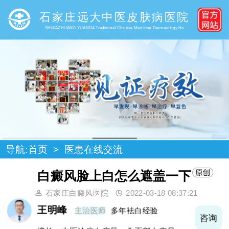
石家庄远大中医皮肤病医院
SHIJIAZHUANG YUANDA Traditional Chinese Medicine Dermatology Ho
导航:
首页
>
医患在线交流
白癜风脸上白怎么遮盖一下
石家庄白癜风医院
2022-03-18 08:37:21
王明峰
主治医师
多年袪白经验
询
咨询