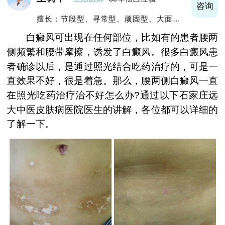
询
咨询
擅长：节段型、寻常型、顽固型、大面积白
癜风及男性白癜风治疗
白癜风可出现在任何部位，比如有的患者腰两
侧频繁和腰带摩擦，诱发了白癜风。很多白癜风患
者确诊以后，是通过照光结合吃药治疗的，可是一
直效果不好，很是着急。那么，腰两侧白癜风一直
在照光吃药治疗治不好怎么办?通过以下石家庄远
大中医皮肤病医院医生的讲解，各位都可以详细的
了解一下。