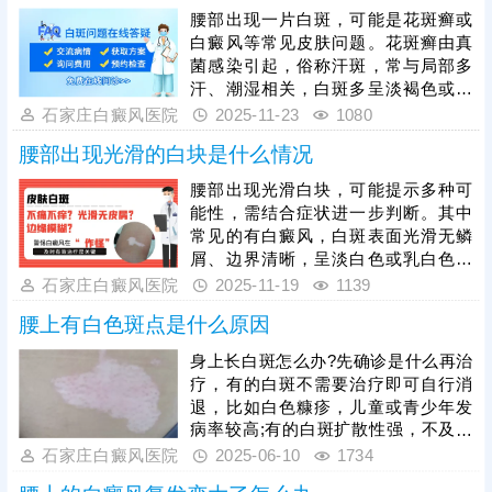
强，一旦确诊需立刻治疗、切勿拖
腰部出现一片白斑，可能是花斑癣或
延，依托科学手段，根据白斑病程、
白癜风等常见皮肤问题。花斑癣由真
面积针对性施治。同时做好日常护
菌感染引起，俗称汗斑，常与局部多
理，更换宽松舒适的衣物腰带，减少
汗、潮湿相关，白斑多呈淡褐色或淡
腰部摩擦压迫，做好皮肤保湿防护，
白色，可能伴随轻微脱屑。而白癜风
石家庄白癜风医院
2025-11-23
1080
规避白斑加重、扩散或复发。
的诱因较为多样，与免疫功能紊乱、
腰部出现光滑的白块是什么情况
遗传因素、局部外伤、化学物质刺激
等均可能相关，其白斑多为乳白色、
腰部出现光滑白块，可能提示多种可
边界清晰，表面光滑无鳞屑，且可能
能性，需结合症状进一步判断。其中
逐渐扩大。仅凭外观难以区分，盲目
常见的有白癜风，白斑表面光滑无鳞
处理易导致误诊误治，建议及时就
屑、边界清晰，呈淡白色或乳白色，
医，做伍德灯、三维皮肤ct检查，确
可能逐渐扩大，无明显痛痒，与黑色
石家庄白癜风医院
2025-11-19
1139
诊白斑病再针对性开展治疗。
素细胞受损相关。此外，也可能是白
腰上有白色斑点是什么原因
色糠疹，这类白斑常伴随轻微脱屑，
多见于儿童青少年;花斑癣有细小鳞
身上长白斑怎么办?先确诊是什么再治
屑，多与出汗多、真菌感染有关。若
疗，有的白斑不需要治疗即可自行消
白块持续存在或扩大，不可一味拖
退，比如白色糠疹，儿童或青少年发
延，讳疾忌医，还应尽早就医，做全
病率较高;有的白斑扩散性强，不及时
面检查确诊，得出诊断结论，方便日
治疗，白斑随时会增多变大，比如白
石家庄白癜风医院
2025-06-10
1734
后进行规范治疗。
癜风。那么腰上有白色斑点是什么原