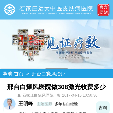
石家庄远大中医皮肤病医院
SHIJIAZHUANG YUANDA Traditional Chinese Medicine Dermatology Ho
导航:
首页
>
邢台白癜风治疗
邢台白癜风医院做308激光收费多少
石家庄白癜风医院
2017-04-15 10:50:30
王明峰
主治医师
多年袪白经验
询
咨询