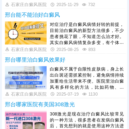
术、齐全诊疗设备及现代化治疗方
石家庄白癜风医院
2025-11-29
732
法，能针对不同患者病情与需求提供
邢台能不能治好白癜风
诊疗服务。医院在白癜风诊断、治疗
及抗复发等方面积累了丰富经验，祛
对症治疗是白癜风病情好转的前提，
白效果经过临床实践检验，可为有需
目前治白癜风的新型方法很多，不少
求的患者提供医疗支持。
患者挑花了眼，不知道怎么治才好。
其实白癜风病情复杂多变，有个体差
异性，治白斑没有统一药方，还需结
石家庄白癜风医院
2025-08-25
893
合患者实际病情量身定制治疗方案，
邢台哪里治白癜风效果好
那么邢台能不能治好白癜风?河北地区
治白癜风的好医院在哪?下面有详细介
白癜风不属于自限性皮肤病，身上长
绍，一起来看看吧。
出白斑还需抓紧控制，避免病情持续
加重给生活带来不便。医院里治白癜
风有多样化的方法，比如药物、照
光、手术，那么邢台哪里治白癜风效
石家庄白癜风医院
2025-07-19
1130
果好呢?——不少邢台的患者选择石家
邢台哪家医院有美国308激光
庄远大中医皮肤病医院，专病专研，
一人一方，复色效果得到验证。
308激光是现在治疗白癜风比较常见
的一种方法，很多患者在发病白癜风
后，首先想到的就是使用这种方法进