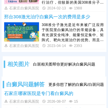
行治疗，但较新的美国308准分子激
光仪器并不是所有医院都有的，患者
石家庄白癜风医院
2024-02-13
1988
要注意到正规医院接受治疗，保证治
邢台308激光治疗白癜风一次的费用是多少
疗的安全有效性。
308准分子激光是近年来被广泛应用
于医院里白癜风治疗的常规设备，具
有光源安全纯净、能量恒定集中、矩
阵式、靶向光斑治疗的优势。而且激
光治白斑起效快，费用不高，远大医
石家庄白癜风医院
2023-04-14
2393
院308激光治疗白癜风一个光斑几十
元，治白斑一次的费用主要与患者皮
损面积相关，更多详情如下。
相关图片
白斑相关图帮你更好解决白癜风问题
白癜风问题解答
更多你想了解的白癜风/白斑问题
石家庄哪家医院是专门看白癜风的
石家庄白癜风医院
2026-08-07
15