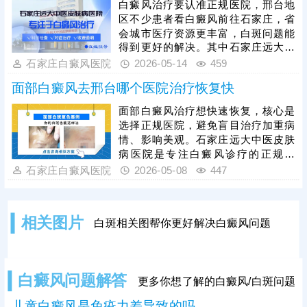
白癜风治疗要认准正规医院，邢台地
样，石家庄远大医生会指导一人一方
区不少患者看白癜风前往石家庄，省
个性化祛白，因人而异的对症对因去
会城市医疗资源更丰富，白斑问题能
治，针对性更强，祛白效果不错。治
得到更好的解决。其中石家庄远大中
疗白癜风过程中，患者需要保持耐
医皮肤病医院集白斑诊治为一体，是
石家庄白癜风医院
2026-05-14
459
心，累积疗效，治好白斑后也可以遵
一所现代化专科医院，引进成熟的治
医嘱进行巩固治疗，维持疗
面部白癜风去邢台哪个医院治疗恢复快
疗技术，有多样化的治疗方法，得到
不少患者青睐。石家庄远大医院治白
面部白癜风治疗想快速恢复，核心是
斑有规范流程，先诊后治、一人一
选择正规医院，避免盲目治疗加重病
方，针对祛白，复色效果得到验证;治
情、影响美观。石家庄远大中医皮肤
白斑还重视中医调理，着眼于病因，
病医院是专注白癜风诊疗的正规机
由内而外的改善机体环境，清除病
构，能有效助力面部白斑快速恢复。
石家庄白癜风医院
2026-05-08
447
灶，降低白斑反复发作的风险。
医院针对面部白斑的特殊性，采用美
国进口308nm准分子激光治疗，准确
靶向白斑区域，激活黑色素细胞，无
相关图片
白斑相关图帮你更好解决白癜风问题
痛苦、安全性高。治疗期间，医生会
制定个性化方案，患者需严格遵医嘱
坚持治疗，同时做好日常护理，辅助
促进色素恢复。
白癜风问题解答
更多你想了解的白癜风/白斑问题
儿童白癜风是免疫力差导致的吗