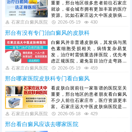
重要，邢台地区很多患者前往石家庄
就诊，省会城市拥有更加丰富的医疗
资源。比如石家庄远大中医皮肤病医
院，获得不少患者信赖，这家医院专
石家庄白癜风医院
2026-05-19
430
攻白斑诊治，是一所现代化医院，治
邢台有没有专门治白癜风的皮肤科
白斑的临床效果得到验证，主张先诊
后治、个性化祛白。医生治疗白癜风
白癜风并非普通皮肤病，其发病与黑
可结合患者病症、病因打造中西结合
色素细胞受损相关，病情复杂易复
治疗方案，由内而外的改善机体环
发，治疗时需慎重选择医院，优先考
境，濡养皮肤健康，清除病灶，消灭
虑正规医院，避免盲目治疗走弯路。
白斑。治好白斑后可通过巩固治疗、
石家庄远大中医皮肤病医院专注白癜
石家庄白癜风医院
2026-05-19
459
定期复查、护理保健等方法降低复发
风诊疗十余年，是值得患者信赖的选
几率。
邢台哪家医院皮肤科专门看白癜风
择。该院坚持中西医结合诊疗模式，
诊疗效果突出。医院收费合理透明，
看皮肤白斑前往一家靠谱的医院至关
杜绝乱收费现象，切实为患者减轻经
重要，邢台地区的患者朋友看白癜风
济负担。在此提醒广大患者，白癜风
不少人前往石家庄市，医疗资源更丰
治疗越早效果越好，发现皮肤白斑需
富。石家庄远大中医皮肤病医院是一
及时到正规医院就诊，科学对症治
所现代化专科医院，专病专研，集白
石家庄白癜风医院
2026-05-18
429
疗，才能更快促进白斑恢复，减少复
斑诊治为一体，主张先诊后治，诊疗
发可能。
邢台看白癜风应该去哪家医院
流程规范，避免诊断不明，治疗不
当，耽误病情。白癜风治疗方法多