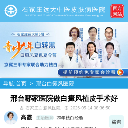
石家庄远大中医皮肤病医院
SHIJIAZHUANG YUANDA Traditional Chinese Medicine Dermatology Ho
导航:
首页
>
邢台白癜风医院
邢台哪家医院做白癜风植皮手术好
石家庄白癜风医院
2026-05-14 08:36:50
高霞
主治医师
20年袪白经验
询
咨询