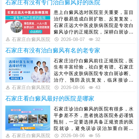
石家庄有没有专门治白癜风好的医院
原。另外，医院治白癜风重视抗复发
治疗，通过巩固治疗、中医调理、定
患上白癜风选对医院至关重要，盲目
期复查降低白斑反复发作的风险。
治疗极易造成白斑扩散、反复复发，
石家庄远大中医皮肤病医院是专攻白
癜风诊疗的正规医院，深耕白斑诊疗
多年，始终坚守专病专治原则，院内
石家庄白癜风医院
2026-08-07
32
医师团队长期专注白癜风临床诊疗，
石家庄有没有治白癜风有名的老专家
具备丰富实战经验，先通过伍德灯、
三维皮肤ct全面筛查病因，结合患者
石家庄治疗白癜风前往正规医院，医
白斑位置、发展时期、体质差异一人
生有丰富经验，祛白更有谱。石家庄
一方对症施治，严格分期、分型制定
远大中医皮肤病医院专攻白斑诊断、
专属方案，医院主打中西医结合诊疗
治疗、预防及抗复发，临床接诊量
模式，内外协同实现高效祛白，降低
大，分设不同科室，能治不同部位、
石家庄白癜风医院
2026-08-06
43
复发概率。
类型、人群、时期的白斑，主张一人
石家庄看白癜风最好的医院是哪家
一方，临床祛白效果得到验证。医生
治白癜风注重中医调理，为白斑分
石家庄诊治白癜风的医院有很多，水
型，辨证论治，由内而外疏通经络，
平参差不齐，患者挑选医院务必谨慎
为黑色素细胞修复、再生创造良好的
甄别，一定要选择具备正规资质的医
条件。另外，白癜风治好后重视抗复
院就诊，避免误诊误治加重白斑病
发，通过巩固治疗、定期复查、护理
情。石家庄远大深耕白癜风专项诊疗
石家庄白癜风医院
2026-08-06
55
保健等措施，降低白斑反复发作的几