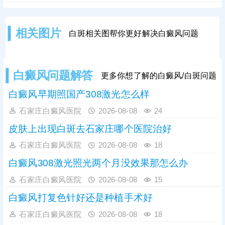
多年，坚持专病专治，一人一方定制
率。
个性化诊疗方案，让患者治病不走弯
路、不花冤枉钱，采用中西医结合诊
相关图片
白斑相关图帮你更好解决白癜风问题
疗模式，内外同步修复黑色素，祛白
成效稳定突出。院内收费公开透明、
定价平价亲民，长期收获本地及周边
患者良好口碑。
白癜风问题解答
更多你想了解的白癜风/白斑问题
白癜风早期照国产308激光怎么样
石家庄白癜风医院
2026-08-08
24
皮肤上出现白斑去石家庄哪个医院治好
石家庄白癜风医院
2026-08-08
18
白癜风308激光照光两个月没效果那怎么办
石家庄白癜风医院
2026-08-08
15
白癜风打复色针好还是种植手术好
石家庄白癜风医院
2026-08-08
18