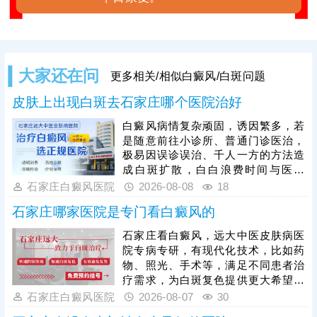
大家还在问
更多相关/相似白癜风/白斑问题
皮肤上出现白斑去石家庄哪个医院治好
白癜风病情复杂顽固，诱因繁多，若
是随意前往小诊所、普通门诊医治，
极易因误诊误治、千人一方的方法造
成白斑扩散，白白浪费时间与医药
费，确诊白斑一定要选择正规医院诊
石家庄白癜风医院
2026-08-08
18
治。石家庄远大深耕白癜风诊疗多
石家庄哪家医院是专门看白癜风的
年，专注白癜风专项治疗，坚持先查
后治原则，依托伍德灯、三维皮肤ct
石家庄看白癜风，远大中医皮肤病医
等科学设备准确检测，查清黑色素脱
院专病专研，有现代化技术，比如药
失程度、白斑分期与发病诱因，再结
物、照光、手术等，满足不同患者治
合患者年龄、白斑位置、体质等制定
疗需求，为白斑复色提供更大希望。
诊疗方案，规避盲目治疗，少走治疗
医院治白癜风主张一人一方，个性化
石家庄白癜风医院
2026-08-07
30
弯路。
治疗，对症对因祛白，令肤色逐步还