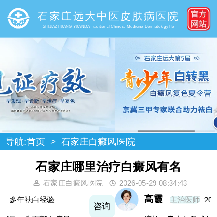
石家庄远大中医皮肤病医院
SHIJIAZHUANG YUANDA Traditional Chinese Medicine Dermatology Ho
导航:
首页
>
石家庄白癜风医院
石家庄哪里治疗白癜风有名
石家庄白癜风医院
2026-05-29 08:34:43
高霞
主治医师
20年袪白经验
询
咨询