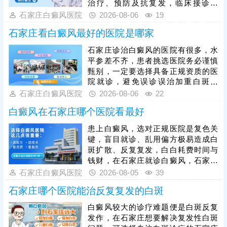
治疗、预防及抗复发，临床接诊量
大，分设不同科室，能治不同部位、
石家庄白癜风医院
2026-08-06
19
类型、人群、时期的白斑，主张一人
石家庄看白癜风最好的医院是哪家
一方，临床祛白效果得到验证。医生
治白癜风注重中医调理，为白斑分
石家庄诊治白癜风的医院有很多，水
型，辨证论治，由内而外疏通经络，
平参差不齐，患者挑选医院务必谨慎
为黑色素细胞修复、再生创造良好的
甄别，一定要选择具备正规资质的医
条件。另外，白癜风治好后重视抗复
院就诊，避免误诊误治加重白斑病
发，通过巩固治疗、定期复查、护理
情。石家庄远大深耕白癜风专项诊疗
石家庄白癜风医院
2026-08-06
22
保健等措施，降低白斑反复发作的几
多年，坚持专病专治，一人一方定制
率。
白癜风在石家庄哪个医院看最好
个性化诊疗方案，让患者治病不走弯
路、不花冤枉钱，采用中西医结合诊
患上白癜风，选对正规医院是复色关
疗模式，内外同步修复黑色素，祛白
键，盲目就诊、乱用偏方极易造成白
成效稳定突出。院内收费公开透明、
斑扩散、反复复发，白白耗费时间与
定价平价亲民，长期收获本地及周边
钱财，在石家庄就诊白癜风，石家庄
患者良好口碑。
远大是广受本地患者认可的正规医
石家庄白癜风医院
2026-08-05
39
院，该院深耕白斑诊疗多年，坚持白
石家庄哪个医院能治反复复发的白斑
癜风专病专治，严格遵循分期、分型
诊疗准则，结合患者具体情况定制个
白癜风较大的诊疗难题便是白斑反复
性化方案，对症治疗避免走弯路，采
发作，在石家庄想要解决复发性白斑
用中西医结合祛白模式，内外协同缩