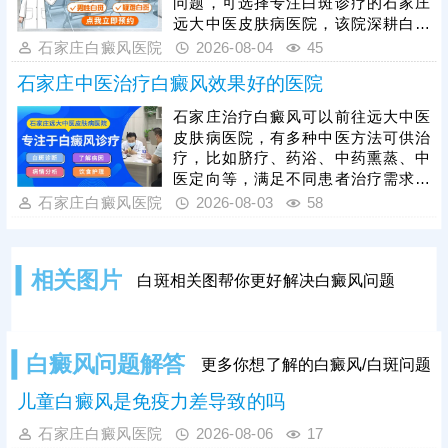
问题，可选择专注白斑诊疗的石家庄
短整体治疗周期，全程收费公开透
远大中医皮肤病医院，该院深耕白癜
明，平价亲民无隐形消费，普通家庭
风专项诊疗，针对白斑复发根源，结
石家庄白癜风医院
2026-08-04
45
也可安心就诊。
合每位患者白斑位置、复发频次、体
石家庄中医治疗白癜风效果好的医院
质、分期情况，定制个体化综合诊疗
方案，从发病根源修复受损黑色素细
石家庄治疗白癜风可以前往远大中医
胞，全程落实系统化抗复发巩固疗
皮肤病医院，有多种中医方法可供治
程，白斑复色后依旧跟进维稳治疗，
疗，比如脐疗、药浴、中药熏蒸、中
杜绝因过早停药造成白斑反弹。同时
医定向等，满足不同患者治疗需求。
医护全程指导日常护理保健，叮嘱防
其次，医院治皮肤白斑讲究辨证论
石家庄白癜风医院
2026-08-03
58
晒、规避外伤、规律作息饮食，减少
治，深入了解患者体质、病因，进行
熬夜、暴晒
一对一用药治疗，令祛白真正发挥作
用，内调机体环境，由内而外清除病
相关图片
白斑相关图帮你更好解决白癜风问题
灶。医院治白癜风期间中西结合，两
者优势互补，双管齐下，疗效更突
出。
白癜风问题解答
更多你想了解的白癜风/白斑问题
儿童白癜风是免疫力差导致的吗
石家庄白癜风医院
2026-08-06
17