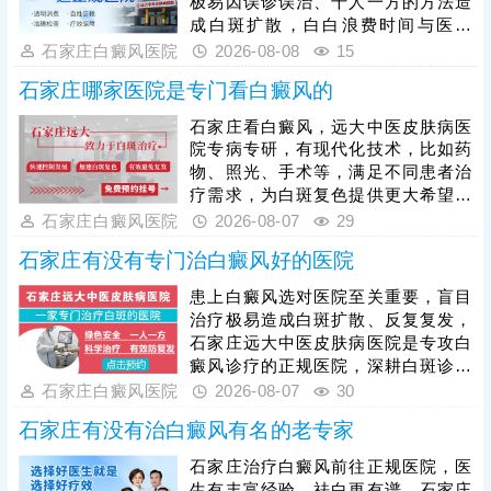
极易因误诊误治、千人一方的方法造
成白斑扩散，白白浪费时间与医药
费，确诊白斑一定要选择正规医院诊
石家庄白癜风医院
2026-08-08
15
治。石家庄远大深耕白癜风诊疗多
石家庄哪家医院是专门看白癜风的
年，专注白癜风专项治疗，坚持先查
后治原则，依托伍德灯、三维皮肤ct
石家庄看白癜风，远大中医皮肤病医
等科学设备准确检测，查清黑色素脱
院专病专研，有现代化技术，比如药
失程度、白斑分期与发病诱因，再结
物、照光、手术等，满足不同患者治
合患者年龄、白斑位置、体质等制定
疗需求，为白斑复色提供更大希望。
诊疗方案，规避盲目治疗，少走治疗
医院治白癜风主张一人一方，个性化
石家庄白癜风医院
2026-08-07
29
弯路。
治疗，对症对因祛白，令肤色逐步还
石家庄有没有专门治白癜风好的医院
原。另外，医院治白癜风重视抗复发
治疗，通过巩固治疗、中医调理、定
患上白癜风选对医院至关重要，盲目
期复查降低白斑反复发作的风险。
治疗极易造成白斑扩散、反复复发，
石家庄远大中医皮肤病医院是专攻白
癜风诊疗的正规医院，深耕白斑诊疗
多年，始终坚守专病专治原则，院内
石家庄白癜风医院
2026-08-07
30
医师团队长期专注白癜风临床诊疗，
石家庄有没有治白癜风有名的老专家
具备丰富实战经验，先通过伍德灯、
三维皮肤ct全面筛查病因，结合患者
石家庄治疗白癜风前往正规医院，医
白斑位置、发展时期、体质差异一人
生有丰富经验，祛白更有谱。石家庄