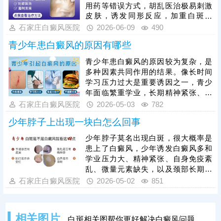
累积疗效，等量变达到质变，使皮肤
用药等错误方式，胡乱医治极易刺激
颜色恢复正常。
皮肤，诱发同形反应，加重白斑扩
散、扩大皮损面积，必须遵循科学对
石家庄白癜风医院
2026-06-09
490
症的原则规范治疗。治疗核心是快速
青少年患白癜风的原因有哪些
遏制病情发展、稳定皮损，保障青少
年皮肤健康与身心发育。该病治疗周
青少年患白癜风的原因较为复杂，是
期较长，需坚持足疗程医治，不可随
多种因素共同作用的结果。像长时间
意停药、中断治疗。同时需做好全方
学习压力过大是重要诱因之一，青少
位日常护理，做好防晒、避免皮肤外
年面临繁重学业，长期精神紧张、焦
伤、均衡饮食、规律作息、调节心
虑会导致神经内分泌紊乱，干扰黑色
石家庄白癜风医院
2026-05-03
782
态，规避各类诱发因素，全方位辅助
素合成，诱发白斑出现。白癜风会影
控制病情，降低
少年脖子上出现一块白怎么回事
响青少年身心健康，患病后需抓紧医
治，结合具体病因和病情，遵循科学
少年脖子莫名出现白斑，很大概率是
对症的治疗方案，同时保持耐心，坚
患上了白癜风，少年诱发白癜风多和
持规范治疗，更好地控制病情、促进
学业压力大、精神紧张、自身免疫紊
恢复。
乱、微量元素缺失，以及颈部长期摩
擦、日晒刺激、遗传因素相关。症状
石家庄白癜风医院
2026-05-02
851
上多表现为颈部出现淡白、乳白色斑
块，表面光滑无皮屑，不痛不痒，边
界后期会逐渐清晰，单凭肉眼观察容
相关图片
白斑相关图帮你更好解决白癜风问题
易和白色糠疹、贫血痣混淆，需通过