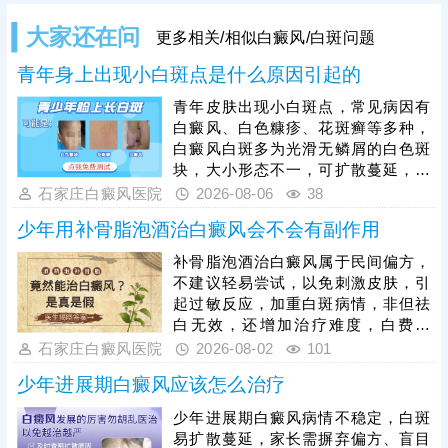
大家还在问
更多相关/相似白癜风/白斑问题
青年身上出现小白斑点是什么原因引起的
青年皮肤出现小白斑点，常见病因有
白癜风、白色糠疹、花斑癣等多种，
白癜风白斑多为光滑无鳞屑的白色斑
块，大小形态不一，可扩散蔓延，无
瘙痒痛感。白色糠疹多发于面部，斑
石家庄白癜风医院
2026-08-06
38
点偏淡白色，表面带有细微鳞屑，多
少年用补骨脂泡酒治白癜风会不会有副作用
与皮肤干燥、挑食、日晒相关。花斑
癣由真菌感染导致，白斑多发于胸
补骨脂泡酒治白癜风属于民间偏方，
背、颈部，轻微脱屑，出汗后可能伴
不建议轻易尝试，以免刺激皮肤，引
随轻微瘙痒。仅凭肉眼观察易误诊，
起过敏反应，加重白斑病情，非但祛
需通过科学检查明确诊断。不同白斑
白无效，还增加治疗难度，白费时
治疗方式差异极大，注意针对性治
间、精力。患上白癜风还需尽早就
石家庄白癜风医院
2026-08-02
101
疗。
医，选择适合自己的方法进行对症治
少年进展期白癜风应该怎么治疗
疗，一对一用药、照光，保障疗效，
使祛白真正发挥作用。另外，白癜风
少年进展期白癜风病情不稳定，白斑
治疗并非朝夕之事，还需持之以恒，
易扩散蔓延，家长需摒弃偏方、盲目