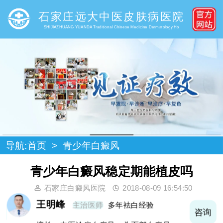
石家庄远大中医皮肤病医院
SHIJIAZHUANG YUANDA Traditional Chinese Medicine Dermatology Ho
导航:
首页
>
青少年白癜风
青少年白癜风稳定期能植皮吗
石家庄白癜风医院
2018-08-09 16:54:50
王明峰
主治医师
多年袪白经验
询
咨询