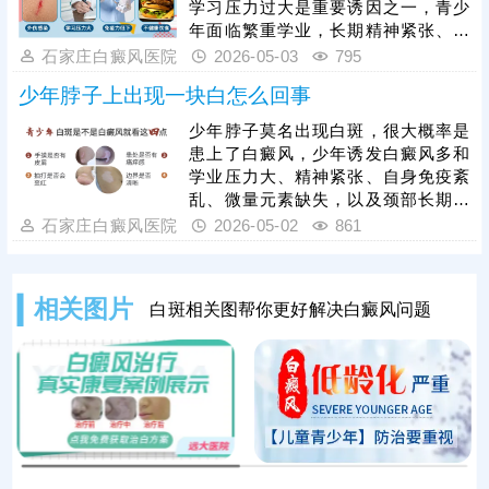
学习压力过大是重要诱因之一，青少
位日常护理，做好防晒、避免皮肤外
年面临繁重学业，长期精神紧张、焦
伤、均衡饮食、规律作息、调节心
虑会导致神经内分泌紊乱，干扰黑色
石家庄白癜风医院
2026-05-03
795
态，规避各类诱发因素，全方位辅助
素合成，诱发白斑出现。白癜风会影
控制病情，降低
少年脖子上出现一块白怎么回事
响青少年身心健康，患病后需抓紧医
治，结合具体病因和病情，遵循科学
少年脖子莫名出现白斑，很大概率是
对症的治疗方案，同时保持耐心，坚
患上了白癜风，少年诱发白癜风多和
持规范治疗，更好地控制病情、促进
学业压力大、精神紧张、自身免疫紊
恢复。
乱、微量元素缺失，以及颈部长期摩
擦、日晒刺激、遗传因素相关。症状
石家庄白癜风医院
2026-05-02
861
上多表现为颈部出现淡白、乳白色斑
块，表面光滑无皮屑，不痛不痒，边
界后期会逐渐清晰，单凭肉眼观察容
相关图片
白斑相关图帮你更好解决白癜风问题
易和白色糠疹、贫血痣混淆，需通过
科学检查更准确诊断。白癜风无法自
行痊愈，家长一定要高度重视，尽早
科学对症医治。