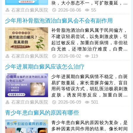
块，大小形态不一，可扩散蔓延，无
瘙痒痛感。白色糠疹多发于面部，斑
石家庄白癜风医院
2026-08-06
55
点偏淡白色，表面带有细微鳞屑，多
少年用补骨脂泡酒治白癜风会不会有副作用
与皮肤干燥、挑食、日晒相关。花斑
癣由真菌感染导致，白斑多发于胸
补骨脂泡酒治白癜风属于民间偏方，
背、颈部，轻微脱屑，出汗后可能伴
不建议轻易尝试，以免刺激皮肤，引
随轻微瘙痒。仅凭肉眼观察易误诊，
起过敏反应，加重白斑病情，非但祛
需通过科学检查明确诊断。不同白斑
白无效，还增加治疗难度，白费时
治疗方式差异极大，注意针对性治
间、精力。患上白癜风还需尽早就
石家庄白癜风医院
2026-08-02
119
疗。
医，选择适合自己的方法进行对症治
少年进展期白癜风应该怎么治疗
疗，一对一用药、照光，保障疗效，
使祛白真正发挥作用。另外，白癜风
少年进展期白癜风病情不稳定，白斑
治疗并非朝夕之事，还需持之以恒，
易扩散蔓延，家长需摒弃偏方、盲目
累积疗效，等量变达到质变，使皮肤
用药等错误方式，胡乱医治极易刺激
颜色恢复正常。
皮肤，诱发同形反应，加重白斑扩
散、扩大皮损面积，必须遵循科学对
石家庄白癜风医院
2026-06-09
501
症的原则规范治疗。治疗核心是快速
青少年患白癜风的原因有哪些
遏制病情发展、稳定皮损，保障青少
年皮肤健康与身心发育。该病治疗周
青少年患白癜风的原因较为复杂，是
期较长，需坚持足疗程医治，不可随
多种因素共同作用的结果。像长时间
意停药、中断治疗。同时需做好全方