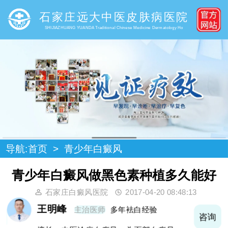
石家庄远大中医皮肤病医院
SHIJIAZHUANG YUANDA Traditional Chinese Medicine Dermatology Ho
导航:
首页
>
青少年白癜风
青少年白癜风做黑色素种植多久能好
石家庄白癜风医院
2017-04-20 08:48:13
王明峰
主治医师
多年袪白经验
询
咨询