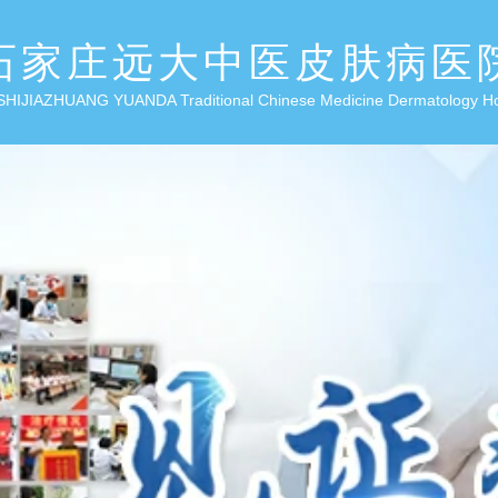
石家庄远大中医皮肤病医
SHIJIAZHUANG YUANDA Traditional Chinese Medicine Dermatology H