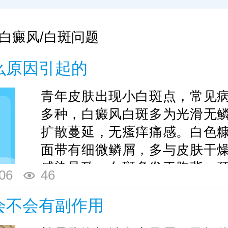
白癜风/白斑问题
么原因引起的
青年皮肤出现小白斑点，常见
多种，白癜风白斑多为光滑无
扩散蔓延，无瘙痒痛感。白色
面带有细微鳞屑，多与皮肤干
感染导致，白斑多发于胸背、
06
46
微瘙痒。仅凭肉眼观察易误诊
斑治疗方式差异极大，注意针对
会不会有副作用