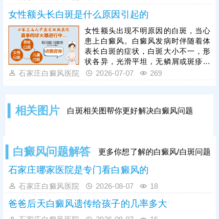
导致白斑扩散，损害身体健康，临床
女性额头长白斑是什么原因引起的
治疗证实，单一药物治疗效果有限，
需采取综合性医治方案，目前临床主
女性额头出现不明原因的白斑，当心
流且安全的联合治疗方式为药物配合
患上白癜风。白癜风发病时伴随着体
308激光照射，该方法针对性强、适
表长白斑的症状，白斑大小不一，形
配隐私部位肤质，治疗过程温和，安
状各异，光滑平坦，无鳞屑或斑疹附
全无副作用，能快速激活黑色素细
着，被摩擦或拍打可见发红反应，不
石家庄白癜风医院
2026-07-07
269
胞，加速白斑复色。
痛不痒。但白癜风有扩散性，发现可
疑白斑还需尽早检查，预约伍德灯、
三维皮肤ct等确诊。诊断清楚白斑是
相关图片
白斑相关图帮你更好解决白癜风问题
什么，接下来对症治疗促进黑色素再
生;从自身做起远离不良因素刺激，双
重保护，促进病情好转。
白癜风问题解答
更多你想了解的白癜风/白斑问题
石家庄哪家医院是专门看白癜风的
石家庄白癜风医院
2026-08-07
18
爸爸后天白癜风遗传给孩子的几率多大