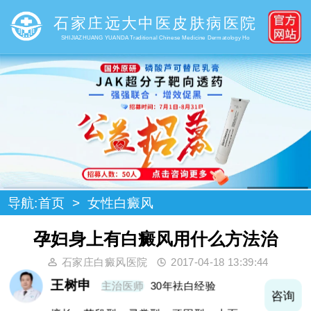
石家庄远大中医皮肤病医院
SHIJIAZHUANG YUANDA Traditional Chinese Medicine Dermatology Ho
导航:
首页
>
女性白癜风
孕妇身上有白癜风用什么方法治
石家庄白癜风医院
2017-04-18 13:39:44
王树申
主治医师
30年袪白经验
询
咨询