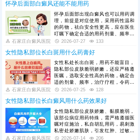
怀孕后面部白癜风还能不能用药
更安全，无毒副作用，帮助病情更快
恢复。期间重视护理，避免不良因素
怀孕后面部出现白癜风也可以用药调
刺激，养成健康生活习惯，有助于病
理，前提是对症使用，采用药性温和
情稳步恢复。
的药物，祛白安全性更高，应在医生
叮嘱下确定合适的用药剂量、频率、
疗程，使治疗稳步生效。其次，怀孕
石家庄白癜风医院
2026-07-27
133
期间白癜风治疗可以适度照光，如美
女性隐私部位长白斑用什么药膏好
国进口308激光，治疗无痛无创，无
毒副作用，突破了照光人群和部位限
女性私处长出白斑，用药不能盲目，
制，起效快。另外，面部有白斑，不
隐私部位皮肤脆弱娇嫩，还应严格遵
要使用含有刺激性化学物质的洗护用
医嘱，选取安全性高的药物，确定合
品，不吃辛辣刺激性食物，避免情绪
适的剂量、频率，治疗疗程，令药物
紧张压抑等，辅助病情好转。
治疗充分生效。另外，对于隐私部位
石家庄白癜风医院
2026-07-25
128
白斑而言，可以照射美国进口308准
女性隐私部位长白癜风用什么药效果好
分子激光，无痛无创，单一光波照
射，促进黑色素细胞修复、恢复活
女性隐私部位皮肤娇嫩、黏膜脆弱，
性，突破了治疗人群和部位限制。女
该部位病症用药特殊，需严格遵循医
性患有白癜风还应调节自身情绪，避
嘱对症施治，私自胡乱用药，易刺激
免频繁熬夜，穿舒适透气的贴身衣
私密处娇嫩肌肤，引发红肿、过敏、
物，对病情好转有帮助。
黏膜损伤等问题，还可能延误病情、
石家庄白癜风医院
2026-07-14
206