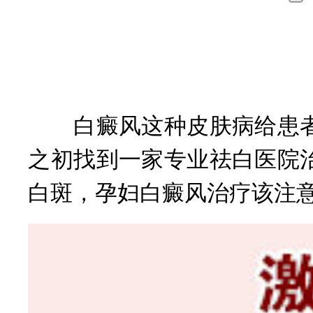
询
白癜风这种皮肤病给患者
之初找到一家专业祛白医院
白斑，孕妇白癜风治疗该注