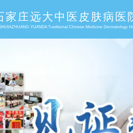
石家庄远大中医皮肤病医
SHIJIAZHUANG YUANDA Traditional Chinese Medicine Dermatology H