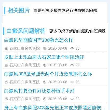
疑白斑还需尽早检查，预约伍德灯、
三维皮肤ct等确诊。诊断清楚白斑是
相关图片
白斑相关图帮你更好解决白癜风问题
什么，接下来对症治疗促进黑色素再
生;从自身做起远离不良因素刺激，双
重保护，促进病情好转。
白癜风问题解答
更多你想了解的白癜风/白斑问题
白癜风早期照国产308激光怎么样
石家庄白癜风医院
2026-08-08
35
皮肤上出现白斑去石家庄哪个医院治好
石家庄白癜风医院
2026-08-08
22
白癜风308激光照光两个月没效果那怎么办
石家庄白癜风医院
2026-08-08
20
白癜风打复色针好还是种植手术好
石家庄白癜风医院
2026-08-08
22
身上有白癜风照308激光把正常皮肤照黑还能恢复吗