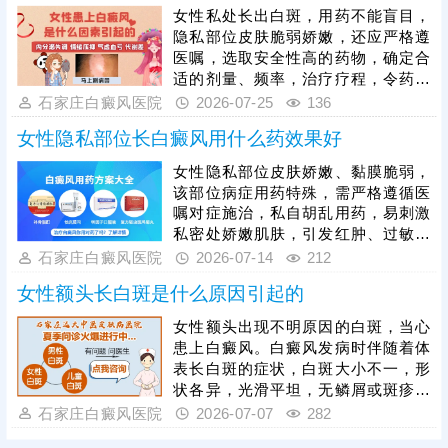
毒副作用，突破了照光人群和部位限
女性私处长出白斑，用药不能盲目，
制，起效快。另外，面部有白斑，不
隐私部位皮肤脆弱娇嫩，还应严格遵
要使用含有刺激性化学物质的洗护用
医嘱，选取安全性高的药物，确定合
品，不吃辛辣刺激性食物，避免情绪
适的剂量、频率，治疗疗程，令药物
紧张压抑等，辅助病情好转。
治疗充分生效。另外，对于隐私部位
石家庄白癜风医院
2026-07-25
136
白斑而言，可以照射美国进口308准
女性隐私部位长白癜风用什么药效果好
分子激光，无痛无创，单一光波照
射，促进黑色素细胞修复、恢复活
女性隐私部位皮肤娇嫩、黏膜脆弱，
性，突破了治疗人群和部位限制。女
该部位病症用药特殊，需严格遵循医
性患有白癜风还应调节自身情绪，避
嘱对症施治，私自胡乱用药，易刺激
免频繁熬夜，穿舒适透气的贴身衣
私密处娇嫩肌肤，引发红肿、过敏、
物，对病情好转有帮助。
黏膜损伤等问题，还可能延误病情、
石家庄白癜风医院
2026-07-14
212
导致白斑扩散，损害身体健康，临床
女性额头长白斑是什么原因引起的
治疗证实，单一药物治疗效果有限，
需采取综合性医治方案，目前临床主
女性额头出现不明原因的白斑，当心
流且安全的联合治疗方式为药物配合
患上白癜风。白癜风发病时伴随着体
308激光照射，该方法针对性强、适
表长白斑的症状，白斑大小不一，形
配隐私部位肤质，治疗过程温和，安
状各异，光滑平坦，无鳞屑或斑疹附
全无副作用，能快速激活黑色素细
着，被摩擦或拍打可见发红反应，不
石家庄白癜风医院
2026-07-07
282
胞，加速白斑复色。
痛不痒。但白癜风有扩散性，发现可