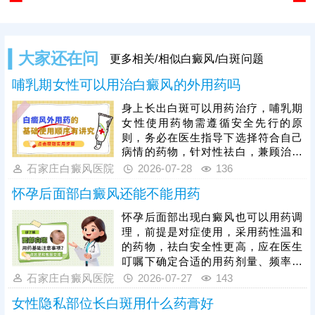
大家还在问
更多相关/相似白癜风/白斑问题
哺乳期女性可以用治白癜风的外用药吗
身上长出白斑可以用药治疗，哺乳期
女性使用药物需遵循安全先行的原
则，务必在医生指导下选择符合自己
病情的药物，针对性祛白，兼顾治疗
安全性和有效性。此外，患者可以考
石家庄白癜风医院
2026-07-28
136
虑激光治疗，美国进口308激光祛白
怀孕后面部白癜风还能不能用药
更安全，无毒副作用，帮助病情更快
恢复。期间重视护理，避免不良因素
怀孕后面部出现白癜风也可以用药调
刺激，养成健康生活习惯，有助于病
理，前提是对症使用，采用药性温和
情稳步恢复。
的药物，祛白安全性更高，应在医生
叮嘱下确定合适的用药剂量、频率、
疗程，使治疗稳步生效。其次，怀孕
石家庄白癜风医院
2026-07-27
143
期间白癜风治疗可以适度照光，如美
女性隐私部位长白斑用什么药膏好
国进口308激光，治疗无痛无创，无