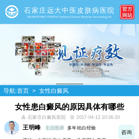
石家庄远大中医皮肤病医院
SHIJIAZHUANG YUANDA Traditional Chinese Medicine Dermatology Ho
导航:
首页
>
女性白癜风
女性患白癜风的原因具体有哪些
石家庄白癜风医院
2017-04-12 10:26:20
王明峰
主治医师
多年袪白经验
询
咨询