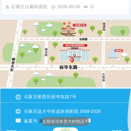
石家庄白癜风医院
2026-08-08
31
石家庄桥西区裕华东路7号
石家庄远大中医皮肤病医院 2008-2026
备案号
冀ICP备2023015620号
近期有没有变大的情况？