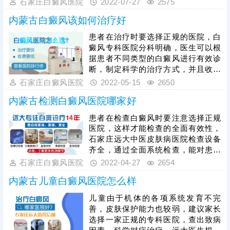
石家庄白癜风医院
2022-07-27
2575
院是一家备受白癜风患者认可的现代
内蒙古白癜风该如何治疗好
化医院，详情请看下文。
患者在治疗时要选择正规的医院，白
癜风专科医院分科明确，医生可以根
据患者不同类型的白癜风进行有效诊
断，制定科学的治疗方式，并且收费
也并不高，患者要根据自身病情选择
石家庄白癜风医院
2022-05-15
2650
合适的治疗方案，下文有更多解答。
内蒙古检测白癜风医院哪家好
患者在检查白癜风时要注意选择正规
医院，这样才能检查的全面有效性，
石家庄远大中医皮肤病医院检查设备
齐全，通过全面系统检查，能对患者
的病因病情有清楚了解，使白斑得到
石家庄白癜风医院
2022-04-27
2654
更有针对性治疗，看下方可了解更详
内蒙古儿童白癜风医院怎么样
细的介绍。
儿童由于机体的各项系统发育不完
善，皮肤保护能力也较弱，建议家长
选择一家正规的专科医院，查出致病