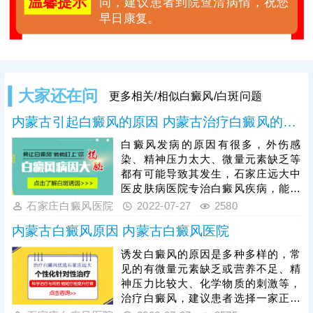
温馨提示
同，建议患者到院查清病情，祝您
早日康复。
大家还在问
更多相关/相似白癜风/白斑问题
内蒙古引起白癜风的原因 内蒙古治疗白癜风的医院
白癜风发病的原因有很多，外伤感
染、精神压力太大、微量元素缺乏等
都有可能导致其发生，石家庄远大中
医皮肤病医院专治白癜风疾病，能结
合患者的病因病情制定更合适的治疗
石家庄白癜风医院
2022-07-27
2580
方案，帮助患者有效祛除白斑，看下
内蒙古白癜风原因 内蒙古白癜风医院
方可了解更详细的介绍。
诱发白癜风的原因是多种多样的，常
见的有微量元素缺乏或营养不足、精
神压力比较大、化学物质的刺激等，
治疗白癜风，建议患者选择一家正规
的专科医院治疗。远大中医皮肤病医