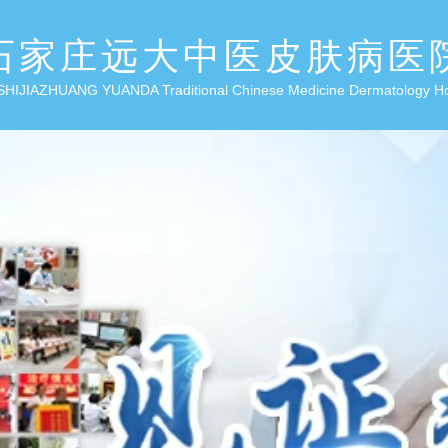
石家庄远大中医皮肤病医
SHIJIAZHUANG YUANDA Traditional Chinese Medicine Dermatology H