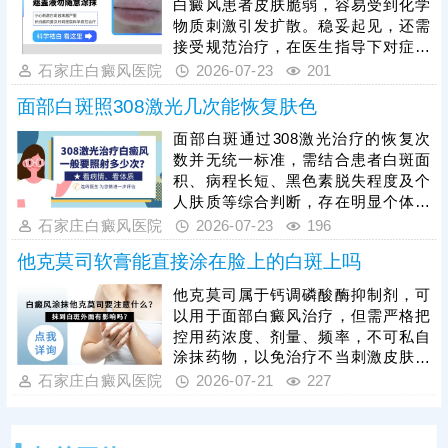
白癜风患者皮肤脆弱，容易受到化学
风的优选治疗方式，安全性高、针对
物质刺激引发扩散。稳妥起见，还需
性强，准确作用于白斑病灶，刺激黑
接受规范治疗，在医生指导下对症用
色素细胞再生，适配面部娇嫩肌肤，
药、照光治疗，促进黑色素细胞修
石家庄白癜风医院
2026-07-23
201
白癜风复色是循序渐进的过程，患者
复、恢复活性和正常功能。期间还要
需保持
面部白斑照308激光几次能恢复肤色
加强护理措施，避免外伤感染、暴
晒，养成健康生活习惯，防治结合，
面部白斑通过308激光治疗的恢复次
消灭白斑，免遭困扰。
数并无统一标准，需结合患者白斑面
积、病程长短、黑色素脱失程度及个
人肤质等综合判断，存在明显个体差
异。治疗的核心关键在于坚持规律照
石家庄白癜风医院
2026-07-23
196
射，切勿因短期未见明显效果就随意
他克莫司软膏能直接涂在脸上的白斑上吗
中断、暂停治疗，否则会导致黑色素
修复进程受阻，大幅延长治疗周期，
他克莫司属于钙调磷酸酶抑制剂，可
甚至造成病情反复。临床中可在医生
以用于面部白癜风治疗，但需严格把
指导下搭配药物辅助治疗，加快肤色
控用药浓度、剂量、频率，不可私自
恢复速度。同时，照光后的科学护理
涂抹药物，以免治疗不当刺激皮肤。
必不可少，助力白斑快速复色。
而且白癜风病情复杂多变，并非所有
石家庄白癜风医院
2026-07-21
227
患者都适合使用他克莫司治疗，还需
在医生指导下选取对症药物，一人一
方，保障疗效。面部白癜风治疗还可