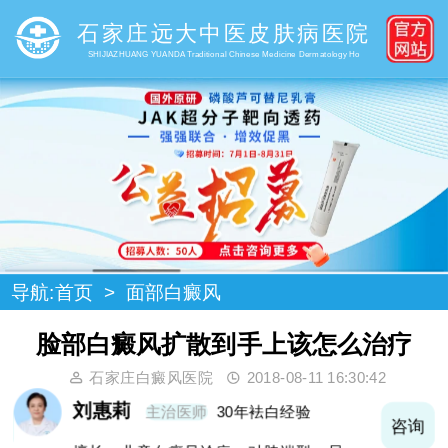
石家庄远大中医皮肤病医院
SHIJIAZHUANG YUANDA Traditional Chinese Medicine Dermatology Ho
导航:
首页
>
面部白癜风
脸部白癜风扩散到手上该怎么治疗
石家庄白癜风医院
2018-08-11 16:30:42
王明峰
主治医师
多年袪白经验
询
咨询