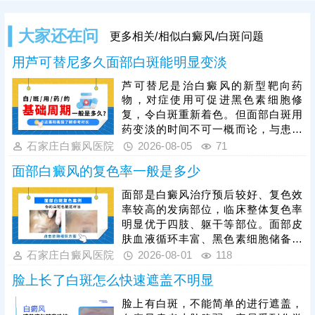
大家还在问
更多相关/相似白癜风/白斑问题
用芦可替尼多久面部白斑能明显变淡
芦可替尼是治白癜风的新型靶向药
物，对症使用可促进黑色素细胞修
复，令白斑重新着色。但面部白斑用
药变淡的时间不可一概而论，与患者
年龄、白斑脱色程度、是否做好护理
石家庄白癜风医院
2026-08-05
71
都有关系。为了加快肤色还原，建议
面部白癜风的复色率一般是多少
趁着发病早期就医，早期白斑症状
轻，及时治疗恢复速度更快。同时，
面部是白癜风治疗预后较好、复色效
还需注意，并非所有患者都适合使用
率较高的发病部位，临床整体复色率
芦可替尼，治疗前务必先做检查分析
明显优于四肢、躯干等部位。面部皮
病情，对症用药，令祛白真正发挥作
肤血液循环丰富、黑色素细胞储备充
用。
足，对治疗敏感度高，是其更易复色
石家庄白癜风医院
2026-08-01
118
的核心原因。面部白斑治疗切忌盲目
脸上长了白斑怎么快速遮盖不明显
用药、偏方医治，不当干预易刺激皮
肤、加重色素脱失，需坚持科学规范
脸上有白斑，不能简单的进行遮盖，
化治疗。308准分子激光是面部白癜