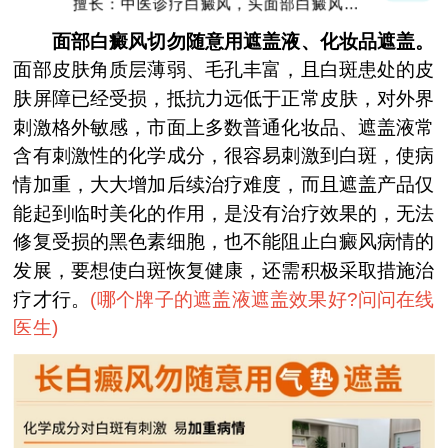
擅长：中医诊疗白癜风，头面部白癜风，青
少年白癜风
面部白癜风切勿随意用遮盖液、化妆品遮盖。
面部皮肤角质层薄弱、毛孔丰富，且白斑患处的皮
肤屏障已经受损，抵抗力远低于正常皮肤，对外界
刺激格外敏感，市面上多数普通化妆品、遮盖液常
含有刺激性的化学成分，很容易刺激到白斑，使病
情加重，大大增加后续治疗难度，而且遮盖产品仅
能起到临时美化的作用，是没有治疗效果的，无法
修复受损的黑色素细胞，也不能阻止白癜风病情的
发展，要想使白斑恢复健康，还需积极采取措施治
疗才行。
(
哪个牌子的遮盖液遮盖效果好?问问在线
医生
)