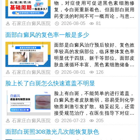
物，对症使用可促进黑色素细胞修
复，令白斑重新着色。但面部白斑用
药变淡的时间不可一概而论，与患者
年龄、白斑脱色程度、是否做好护理
石家庄白癜风医院
2026-08-05
81
都有关系。为了加快肤色还原，建议
面部白癜风的复色率一般是多少
趁着发病早期就医，早期白斑症状
轻，及时治疗恢复速度更快。同时，
面部是白癜风治疗预后较好、复色效
还需注意，并非所有患者都适合使用
率较高的发病部位，临床整体复色率
芦可替尼，治疗前务必先做检查分析
明显优于四肢、躯干等部位。面部皮
病情，对症用药，令祛白真正发挥作
肤血液循环丰富、黑色素细胞储备充
用。
足，对治疗敏感度高，是其更易复色
石家庄白癜风医院
2026-08-01
126
的核心原因。面部白斑治疗切忌盲目
脸上长了白斑怎么快速遮盖不明显
用药、偏方医治，不当干预易刺激皮
肤、加重色素脱失，需坚持科学规范
脸上有白斑，不能简单的进行遮盖，
化治疗。308准分子激光是面部白癜
白癜风患者皮肤脆弱，容易受到化学
风的优选治疗方式，安全性高、针对
物质刺激引发扩散。稳妥起见，还需
性强，准确作用于白斑病灶，刺激黑
接受规范治疗，在医生指导下对症用
色素细胞再生，适配面部娇嫩肌肤，
药、照光治疗，促进黑色素细胞修
石家庄白癜风医院
2026-07-23
205
白癜风复色是循序渐进的过程，患者
复、恢复活性和正常功能。期间还要
需保持
面部白斑照308激光几次能恢复肤色
加强护理措施，避免外伤感染、暴
晒，养成健康生活习惯，防治结合，