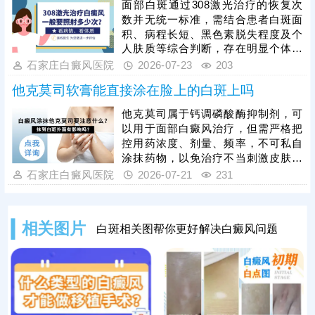
面部白斑通过308激光治疗的恢复次
消灭白斑，免遭困扰。
数并无统一标准，需结合患者白斑面
积、病程长短、黑色素脱失程度及个
人肤质等综合判断，存在明显个体差
异。治疗的核心关键在于坚持规律照
石家庄白癜风医院
2026-07-23
203
射，切勿因短期未见明显效果就随意
他克莫司软膏能直接涂在脸上的白斑上吗
中断、暂停治疗，否则会导致黑色素
修复进程受阻，大幅延长治疗周期，
他克莫司属于钙调磷酸酶抑制剂，可
甚至造成病情反复。临床中可在医生
以用于面部白癜风治疗，但需严格把
指导下搭配药物辅助治疗，加快肤色
控用药浓度、剂量、频率，不可私自
恢复速度。同时，照光后的科学护理
涂抹药物，以免治疗不当刺激皮肤。
必不可少，助力白斑快速复色。
而且白癜风病情复杂多变，并非所有
石家庄白癜风医院
2026-07-21
231
患者都适合使用他克莫司治疗，还需
在医生指导下选取对症药物，一人一
方，保障疗效。面部白癜风治疗还可
相关图片
白斑相关图帮你更好解决白癜风问题
以照美国进口308激光，无痛无创，
激活患处酪氨酸酶活性，促进黑色素
再分泌，加快病情好转。