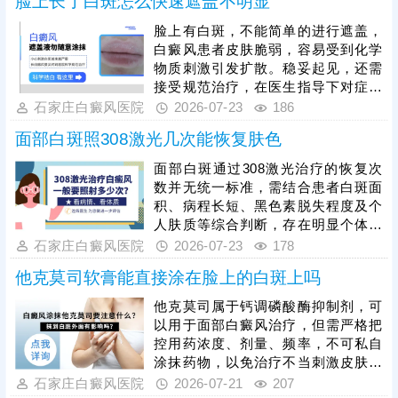
脸上长了白斑怎么快速遮盖不明显
用药、偏方医治，不当干预易刺激皮
肤、加重色素脱失，需坚持科学规范
脸上有白斑，不能简单的进行遮盖，
化治疗。308准分子激光是面部白癜
白癜风患者皮肤脆弱，容易受到化学
风的优选治疗方式，安全性高、针对
物质刺激引发扩散。稳妥起见，还需
性强，准确作用于白斑病灶，刺激黑
接受规范治疗，在医生指导下对症用
色素细胞再生，适配面部娇嫩肌肤，
药、照光治疗，促进黑色素细胞修
石家庄白癜风医院
2026-07-23
186
白癜风复色是循序渐进的过程，患者
复、恢复活性和正常功能。期间还要
需保持
面部白斑照308激光几次能恢复肤色
加强护理措施，避免外伤感染、暴
晒，养成健康生活习惯，防治结合，
面部白斑通过308激光治疗的恢复次
消灭白斑，免遭困扰。
数并无统一标准，需结合患者白斑面
积、病程长短、黑色素脱失程度及个
人肤质等综合判断，存在明显个体差
异。治疗的核心关键在于坚持规律照
石家庄白癜风医院
2026-07-23
178
射，切勿因短期未见明显效果就随意
他克莫司软膏能直接涂在脸上的白斑上吗
中断、暂停治疗，否则会导致黑色素
修复进程受阻，大幅延长治疗周期，
他克莫司属于钙调磷酸酶抑制剂，可
甚至造成病情反复。临床中可在医生
以用于面部白癜风治疗，但需严格把
指导下搭配药物辅助治疗，加快肤色
控用药浓度、剂量、频率，不可私自
恢复速度。同时，照光后的科学护理
涂抹药物，以免治疗不当刺激皮肤。
必不可少，助力白斑快速复色。
而且白癜风病情复杂多变，并非所有
石家庄白癜风医院
2026-07-21
207