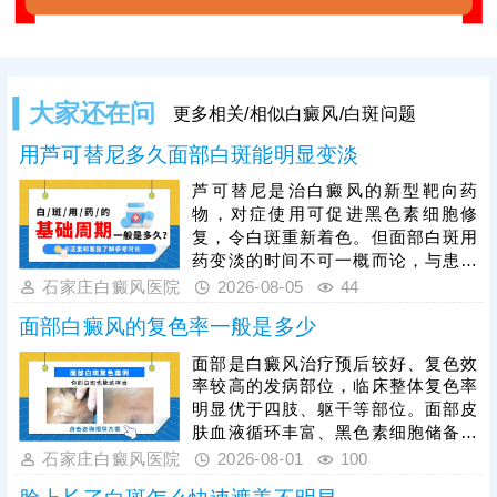
大家还在问
更多相关/相似白癜风/白斑问题
用芦可替尼多久面部白斑能明显变淡
芦可替尼是治白癜风的新型靶向药
物，对症使用可促进黑色素细胞修
复，令白斑重新着色。但面部白斑用
药变淡的时间不可一概而论，与患者
年龄、白斑脱色程度、是否做好护理
石家庄白癜风医院
2026-08-05
44
都有关系。为了加快肤色还原，建议
面部白癜风的复色率一般是多少
趁着发病早期就医，早期白斑症状
轻，及时治疗恢复速度更快。同时，
面部是白癜风治疗预后较好、复色效
还需注意，并非所有患者都适合使用
率较高的发病部位，临床整体复色率
芦可替尼，治疗前务必先做检查分析
明显优于四肢、躯干等部位。面部皮
病情，对症用药，令祛白真正发挥作
肤血液循环丰富、黑色素细胞储备充
用。
足，对治疗敏感度高，是其更易复色
石家庄白癜风医院
2026-08-01
100
的核心原因。面部白斑治疗切忌盲目