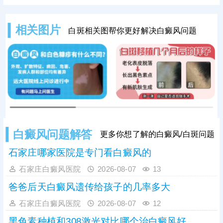
患者都适合使用他克莫司治疗，还需
在医生指导下选取对症药物，一人一
方，保障疗效。面部白癜风治疗还可
相关图片
白斑相关图帮你更好解决白癜风问题
以照美国进口308激光，无痛无创，
激活患处酪氨酸酶活性，促进黑色素
再分泌，加快病情好转。
白癜风问题解答
更多你想了解的白癜风/白斑问题
石家庄哪家医院是专门看白癜风的
石家庄白癜风医院
2026-08-07
13
爸爸后天白癜风遗传给孩子的几率多大
石家庄白癜风医院
2026-08-07
12
黑色素种植和308激光对比哪个治白癜风好