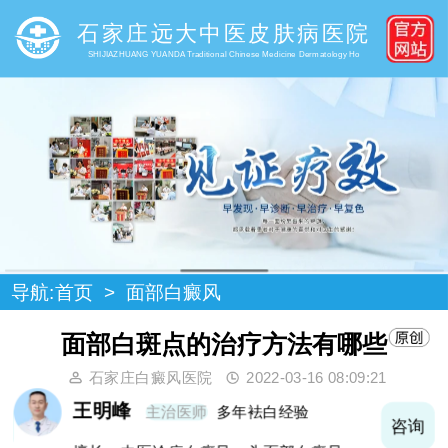
石家庄远大中医皮肤病医院
SHIJIAZHUANG YUANDA Traditional Chinese Medicine Dermatology Ho
导航:
首页
>
面部白癜风
面部白斑点的治疗方法有哪些
石家庄白癜风医院
2022-03-16 08:09:21
王明峰
主治医师
多年袪白经验
询
咨询