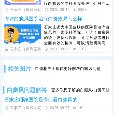
疗白癜风的专科医院去进行针对性的
治疗，专病专治，效果更好。远大中
石家庄白癜风医院
2020-08-14
3963
医皮肤病医院是一家正规的治疗白癜
廊坊白癜风医院治疗白斑效果怎么样
风的专科医院，不仅有着临床经验丰
富的医生，还有着较为完善的诊疗设
石家庄远大中医皮肤病医院是治疗白
备，在为患者进行治疗身体上的白斑
癜风的一家专科医院，引进了白癜风
前，能够科学、准确的了解到患者身
的诊疗设备和仪器，通过对患者进行
体上白斑的病因、病情，并为其制定
全面有效的检测，可以清楚明确病因
出针对性的治疗方案，去按照一人一
病情，根据检查的结果，我们的医生
石家庄白癜风医院
2020-08-09
3307
方、一人一剂量的治疗方式去进行针
会为患者制定针对性治疗方案，有效
对性的
保证治疗效果，是患者治疗白斑很好
的选择。
相关图片
白斑相关图帮你更好解决白癜风问题
白癜风问题解答
更多你想了解的白癜风/白斑问题
石家庄哪家医院是专门看白癜风的
石家庄白癜风医院
2026-08-07
16