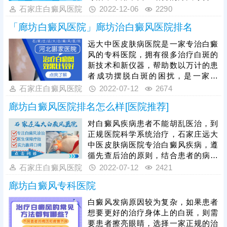
治，帮助患者更全面治疗白斑，看下
石家庄白癜风医院
2022-12-06
2290
方可了解更详细的介绍。
「廊坊白癜风医院」廊坊治白癜风医院排名
远大中医皮肤病医院是一家专治白癜
风的专科医院，拥有很多治疗白斑的
新技术和新仪器，帮助数以万计的患
者成功摆脱白斑的困扰，是一家可
信、可靠的治疗白癜风的医院，也是
石家庄白癜风医院
2022-07-12
2674
很多石家庄周边，比如廊坊、邢台、
廊坊白癜风医院排名怎么样[医院推荐]
保定等患者治疗白斑的选择，详情请
看下文。
对白癜风疾病患者不能胡乱医治，到
正规医院科学系统治疗，石家庄远大
中医皮肤病医院专治白癜风疾病，遵
循先查后治的原则，结合患者的病情
能制定更合适的治疗方案，不让患者
石家庄白癜风医院
2022-07-12
2421
治疗走弯路，是患者治疗白斑很好的
廊坊白癜风专科医院
选择，看下方可了解更详细的介绍。
白癜风发病原因较为复杂，如果患者
想要更好的治疗身体上的白斑，则需
要患者擦亮眼睛，选择一家正规的治