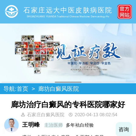
石家庄远大中医皮肤病医院
SHIJIAZHUANG YUANDA Traditional Chinese Medicine Dermatology Ho
导航:
首页
>
廊坊白癜风医院
廊坊治疗白癜风的专科医院哪家好
石家庄白癜风医院
2020-04-13 08:02:54
王明峰
主治医师
多年袪白经验
询
咨询