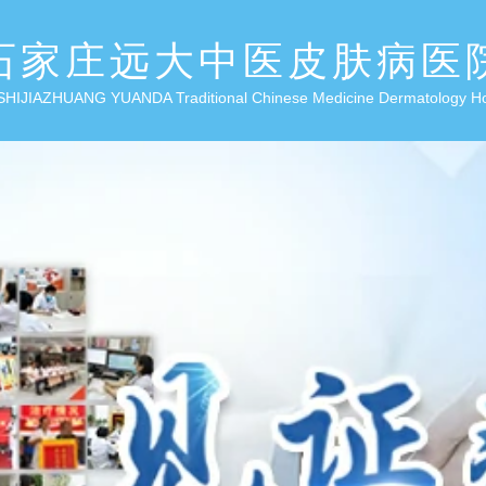
石家庄远大中医皮肤病医
SHIJIAZHUANG YUANDA Traditional Chinese Medicine Dermatology H