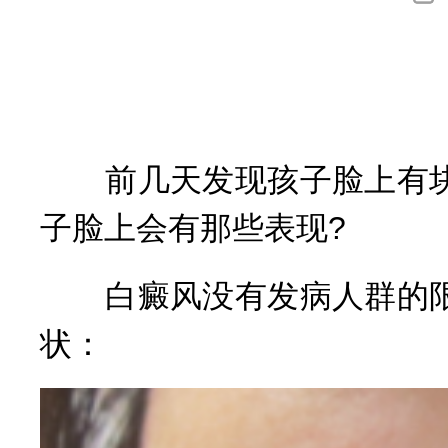
高
询
擅
前几天发现孩子脸上有块
子脸上会有那些表现?
白癜风没有发病人群的限
状：