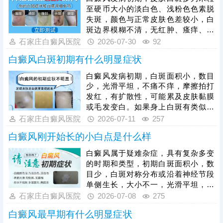
至硬币大小的淡白色、浅粉色色素脱
失斑，颜色与正常皮肤色差较小，白
斑边界模糊不清，无红肿、瘙痒、脱
屑等不适感，白斑数量较少，多为单
石家庄白癜风医院
2026-07-30
92
发或少数几片，皮肤表面光滑无破
白癜风白斑初期有什么明显症状
损，触感与正常皮肤一致。白癜风具
有极强的扩散性，若初期未及时干
白癜风发病初期，白斑面积小，数目
预，白斑会逐渐加深、扩大，边界变
少，光滑平坦，不痛不痒，摩擦拍打
得清晰，数量增多，甚至相互融合成
发红，有扩散性，可能累及皮肤黏膜
大片白斑，增加治疗难度。初期是治
或毛发变白。如果身上白斑有类似症
疗白癜风的黄金时机，对症治疗后恢
状，可尽早就医，预约伍德灯、三维
石家庄白癜风医院
2026-07-11
257
复速度快、复色率高。
皮肤ct检查诊断。确诊后在医生指导
白癜风刚开始长的小白点是什么样
下进行规范治疗，早期白斑对症用
药、照光治疗，复色希望大，对人负
白癜风属于疑难杂症，具有复杂多变
面影响小。
的时期和类型，初期白斑面积小，数
目少，白斑对称分布或沿着神经节段
单侧生长，大小不一，光滑平坦，边
界清晰或模糊。如果有类似症状的白
石家庄白癜风医院
2026-07-08
275
斑，可以前往医院预约检查：伍德灯
白癜风最早期有什么明显症状
+三维皮肤ct，诊断出结果快，查得详