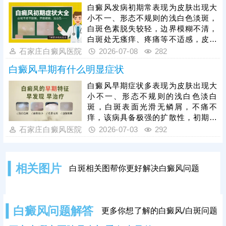
细、全面、准确。确诊后遵医嘱进行
白癜风发病初期常表现为皮肤出现大
个性化治疗，一人一方，规范祛白，
小不一、形态不规则的浅白色淡斑，
疗效更有保障。
白斑色素脱失较轻，边界模糊不清，
白斑处无瘙痒、疼痛等不适感，皮肤
表面光滑，无脱屑、萎缩等异常，白
石家庄白癜风医院
2026-07-08
282
癜风具有极强的扩散性，初期白斑面
白癜风早期有什么明显症状
积小、数量少，若未及时干预，短期
内会逐渐扩大、增多，色素完全脱失
白癜风早期症状多表现为皮肤出现大
后形成瓷白色白斑，大幅提升治疗难
小不一、形态不规则的浅白色淡白
度，因此早期是治疗白癜风的黄金时
斑，白斑表面光滑无鳞屑，不痛不
机，此时皮肤黑色素细胞受损程度较
痒，该病具备极强的扩散性，初期白
轻，干预修复效果更佳，患者结合自
斑面积小、数量少，若拖延不治，会
石家庄白癜风医院
2026-07-03
292
身病情科学对症医治，切勿盲目用
随病情发展逐渐扩大、增多，蔓延至
药。
全身，大幅提升治疗难度。因此，白
癜风早期是治疗黄金时机，此时皮肤
相关图片
白斑相关图帮你更好解决白癜风问题
黑素细胞尚未完全受损，及时干预复
色效果较佳，临床常用308准分子激
光治疗，该方法操作简单、靶向性
强、安全性高，可直接刺激黑素细胞
白癜风问题解答
更多你想了解的白癜风/白斑问题
再生，适配早期局限性白斑，治疗贵
在坚持，切忌断断续续中断