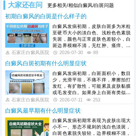
大家还在问
更多相关/相似白癜风/白斑问题
初期白癜风的白斑是什么样子的
白癜风发病初期，皮肤白斑多为米粒
至硬币大小的淡白色、浅粉色色素脱
失斑，颜色与正常皮肤色差较小，白
斑边界模糊不清，无红肿、瘙痒、脱
屑等不适感，白斑数量较少，多为单
石家庄白癜风医院
2026-07-30
89
发或少数几片，皮肤表面光滑无破
白癜风白斑初期有什么明显症状
损，触感与正常皮肤一致。白癜风具
有极强的扩散性，若初期未及时干
白癜风发病初期，白斑面积小，数目
预，白斑会逐渐加深、扩大，边界变
少，光滑平坦，不痛不痒，摩擦拍打
得清晰，数量增多，甚至相互融合成
发红，有扩散性，可能累及皮肤黏膜
大片白斑，增加治疗难度。初期是治
或毛发变白。如果身上白斑有类似症
疗白癜风的黄金时机，对症治疗后恢
状，可尽早就医，预约伍德灯、三维
石家庄白癜风医院
2026-07-11
253
复速度快、复色率高。
皮肤ct检查诊断。确诊后在医生指导
白癜风最早期有什么明显症状
下进行规范治疗，早期白斑对症用
药、照光治疗，复色希望大，对人负
白癜风发病初期常表现为皮肤出现大
面影响小。
小不一、形态不规则的浅白色淡斑，
白斑色素脱失较轻，边界模糊不清，