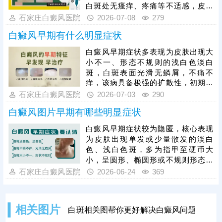
白斑处无瘙痒、疼痛等不适感，皮肤
表面光滑，无脱屑、萎缩等异常，白
石家庄白癜风医院
2026-07-08
279
癜风具有极强的扩散性，初期白斑面
白癜风早期有什么明显症状
积小、数量少，若未及时干预，短期
内会逐渐扩大、增多，色素完全脱失
白癜风早期症状多表现为皮肤出现大
后形成瓷白色白斑，大幅提升治疗难
小不一、形态不规则的浅白色淡白
度，因此早期是治疗白癜风的黄金时
斑，白斑表面光滑无鳞屑，不痛不
机，此时皮肤黑色素细胞受损程度较
痒，该病具备极强的扩散性，初期白
轻，干预修复效果更佳，患者结合自
斑面积小、数量少，若拖延不治，会
石家庄白癜风医院
2026-07-03
290
身病情科学对症医治，切勿盲目用
随病情发展逐渐扩大、增多，蔓延至
药。
白癜风图片早期有哪些明显症状
全身，大幅提升治疗难度。因此，白
癜风早期是治疗黄金时机，此时皮肤
白癜风早期症状较为隐匿，核心表现
黑素细胞尚未完全受损，及时干预复
为皮肤出现单发或少量散发的淡白
色效果较佳，临床常用308准分子激
色、浅白色斑，多为指甲至硬币大
光治疗，该方法操作简单、靶向性
小，呈圆形、椭圆形或不规则形态，
强、安全性高，可直接刺激黑素细胞
早期白斑边界模糊，无瘙痒、疼痛、
石家庄白癜风医院
2026-06-24
369
再生，适配早期局限性白斑，治疗贵
脱屑等不适，白癜风具备极强的扩散
在坚持，切忌断断续续中断
性，若放任不管，白斑颜色会逐渐加
深，面积扩大、数量增多，蔓延至周
相关图片
白斑相关图帮你更好解决白癜风问题
身，大幅提升治疗难度。患者需把握
早期治疗时机，及时前往正规医院，