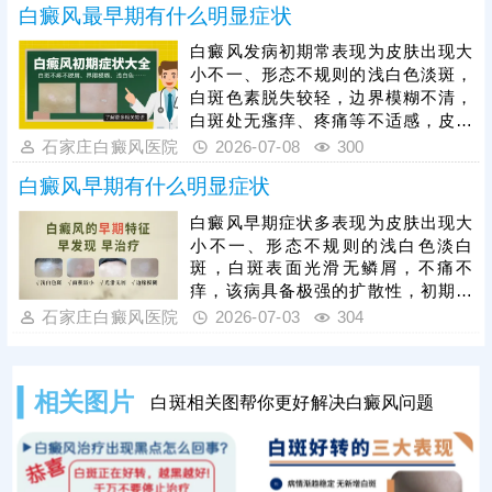
白癜风最早期有什么明显症状
+三维皮肤ct，诊断出结果快，查得详
细、全面、准确。确诊后遵医嘱进行
白癜风发病初期常表现为皮肤出现大
个性化治疗，一人一方，规范祛白，
小不一、形态不规则的浅白色淡斑，
疗效更有保障。
白斑色素脱失较轻，边界模糊不清，
白斑处无瘙痒、疼痛等不适感，皮肤
表面光滑，无脱屑、萎缩等异常，白
石家庄白癜风医院
2026-07-08
300
癜风具有极强的扩散性，初期白斑面
白癜风早期有什么明显症状
积小、数量少，若未及时干预，短期
内会逐渐扩大、增多，色素完全脱失
白癜风早期症状多表现为皮肤出现大
后形成瓷白色白斑，大幅提升治疗难
小不一、形态不规则的浅白色淡白
度，因此早期是治疗白癜风的黄金时
斑，白斑表面光滑无鳞屑，不痛不
机，此时皮肤黑色素细胞受损程度较
痒，该病具备极强的扩散性，初期白
轻，干预修复效果更佳，患者结合自
斑面积小、数量少，若拖延不治，会
石家庄白癜风医院
2026-07-03
304
身病情科学对症医治，切勿盲目用
随病情发展逐渐扩大、增多，蔓延至
药。
全身，大幅提升治疗难度。因此，白
癜风早期是治疗黄金时机，此时皮肤
相关图片
白斑相关图帮你更好解决白癜风问题
黑素细胞尚未完全受损，及时干预复
色效果较佳，临床常用308准分子激
光治疗，该方法操作简单、靶向性
强、安全性高，可直接刺激黑素细胞