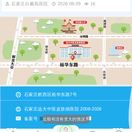
石家庄白癜风医院
2026-08-09
16
石家庄桥西区裕华东路7号
石家庄远大中医皮肤病医院 2008-2026
备案号
冀ICP备2023015620号
近期有没有变大的情况？