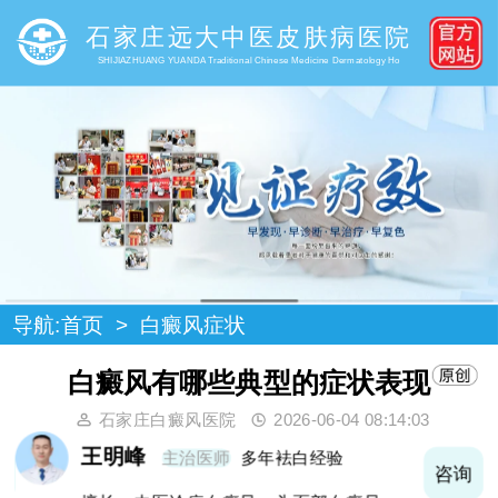
石家庄远大中医皮肤病医院
SHIJIAZHUANG YUANDA Traditional Chinese Medicine Dermatology Ho
导航:
首页
>
白癜风症状
白癜风有哪些典型的症状表现
石家庄白癜风医院
2026-06-04 08:14:03
王明峰
主治医师
多年袪白经验
询
咨询