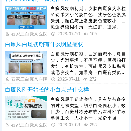
白癜风发病初期，皮肤白斑多为米粒
至硬币大小的淡白色、浅粉色色素脱
失斑，颜色与正常皮肤色差较小，白
斑边界模糊不清，无红肿、瘙痒、脱
屑等不适感，白斑数量较少，多为单
石家庄白癜风医院
2026-07-30
109
发或少数几片，皮肤表面光滑无破
白癜风白斑初期有什么明显症状
损，触感与正常皮肤一致。白癜风具
有极强的扩散性，若初期未及时干
白癜风发病初期，白斑面积小，数目
预，白斑会逐渐加深、扩大，边界变
少，光滑平坦，不痛不痒，摩擦拍打
得清晰，数量增多，甚至相互融合成
发红，有扩散性，可能累及皮肤黏膜
大片白斑，增加治疗难度。初期是治
或毛发变白。如果身上白斑有类似症
疗白癜风的黄金时机，对症治疗后恢
状，可尽早就医，预约伍德灯、三维
石家庄白癜风医院
2026-07-11
272
复速度快、复色率高。
皮肤ct检查诊断。确诊后在医生指导
白癜风刚开始长的小白点是什么样
下进行规范治疗，早期白斑对症用
药、照光治疗，复色希望大，对人负
白癜风属于疑难杂症，具有复杂多变
面影响小。
的时期和类型，初期白斑面积小，数
目少，白斑对称分布或沿着神经节段
单侧生长，大小不一，光滑平坦，边
界清晰或模糊。如果有类似症状的白
石家庄白癜风医院
2026-07-08
293
斑，可以前往医院预约检查：伍德灯