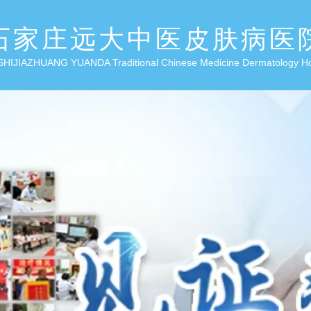
石家庄远大中医皮肤病医
SHIJIAZHUANG YUANDA Traditional Chinese Medicine Dermatology H