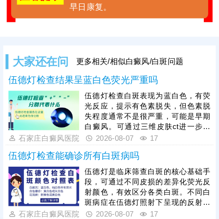
早日康复。
大家还在问
更多相关/相似白癜风/白斑问题
伍德灯检查结果呈蓝白色荧光严重吗
伍德灯检查白斑表现为蓝白色，有荧
光反应，提示有色素脱失，但色素脱
失程度通常不是很严重，可能是早期
白癜风。可通过三维皮肤ct进一步检
查，了解基底层黑色素细胞数目、生
石家庄白癜风医院
2026-08-07
17
存环境、结构等，为白斑诊断提供科
伍德灯检查能确诊所有白斑病吗
学依据，准确分辨白斑时期和类型，
指导规范治疗。早期白癜风治疗可以
伍德灯是临床筛查白斑的核心基础手
用药，对症祛白，也可以搭配308激
段，可通过不同皮损的差异化荧光反
光综合祛白，提升祛白速度，加快肤
射颜色，有效区分各类白斑。不同白
色还原。
斑病症在伍德灯照射下呈现的反射颜
色不同，能初步甄别白癜风、白色糠
石家庄白癜风医院
2026-08-07
17