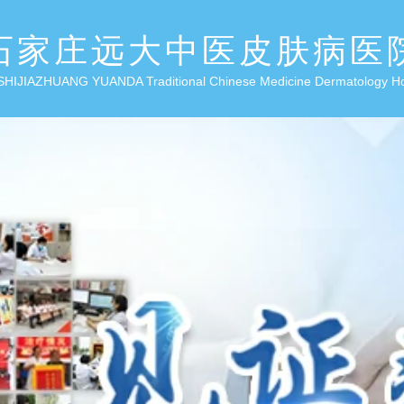
石家庄远大中医皮肤病医
SHIJIAZHUANG YUANDA Traditional Chinese Medicine Dermatology H