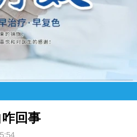
白咋回事
5:54