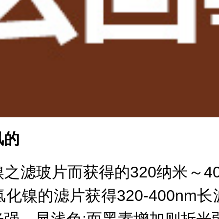
风的
滤玻片而获得的320纳米～40
化镍的滤片获得320-400nm
强，显浅色;而黑素增加则折光