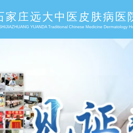
石家庄远大中医皮肤病医
SHIJIAZHUANG YUANDA Traditional Chinese Medicine Dermatology H