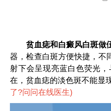
询
贫血痣和白癜风白斑做伍
器，检查白斑方便快捷，不
射下会呈现亮蓝白色荧光，
在，贫血痣的淡色斑不能显
了?问问在线医生
)