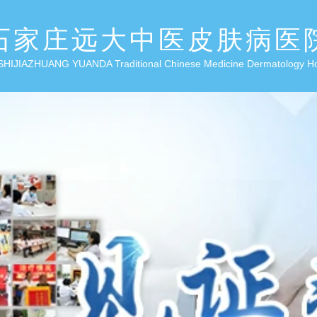
石家庄远大中医皮肤病医
SHIJIAZHUANG YUANDA Traditional Chinese Medicine Dermatology H