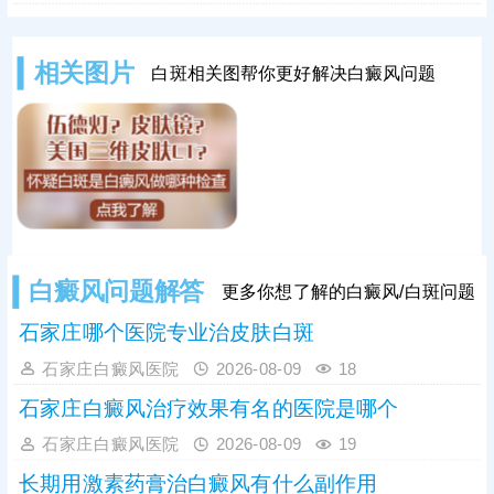
疹、花斑癣等常见白斑问题，为病症
初步分型提供重要依据。尤其白癜风
病情复杂多变，单一伍德灯检查存在
相关图片
白斑相关图帮你更好解决白癜风问题
局限性，临床需联合三维皮肤ct、血
常规、免疫异常检测等项目进一步检
查，清楚明确黑色素脱失程度、皮肤
皮损状态及身体诱因，全面掌握病
情。白癜风危害性较强，一般不会自
行消
白癜风问题解答
更多你想了解的白癜风/白斑问题
石家庄哪个医院专业治皮肤白斑
石家庄白癜风医院
2026-08-09
18
石家庄白癜风治疗效果有名的医院是哪个
石家庄白癜风医院
2026-08-09
19
长期用激素药膏治白癜风有什么副作用