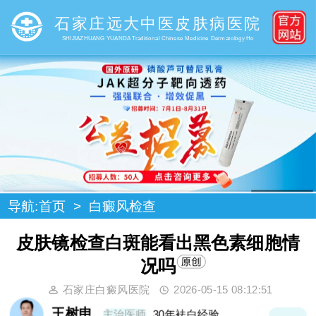
石家庄远大中医皮肤病医院
SHIJIAZHUANG YUANDA Traditional Chinese Medicine Dermatology Ho
导航:
首页
>
白癜风检查
皮肤镜检查白斑能看出黑色素细胞情
况吗
石家庄白癜风医院
2026-05-15 08:12:51
王树申
主治医师
30年袪白经验