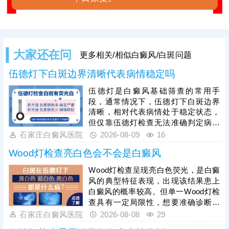
大家还在问
更多相关/相似白癜风/白斑问题
伍德灯下白斑边界清晰代表病情稳定吗
伍德灯是白癜风基础筛查的常用手
段，通常情况下，伍德灯下白斑边界
清晰，相对代表病情处于稳定状态，
但仅靠伍德灯检查无法准确判定病情
细节与发病根源，想要更准确明确白
石家庄白癜风医院
2026-08-09
16
斑发病时期、皮下黑色素细胞损伤程
Wood灯检查亮白色会不会是白癜风
度，需进一步做三维皮肤ct检查，直
观观测皮肤浅层组织结构变化，区分
Wood灯检查呈现亮白色荧光，是白癜
稳定期与恢复期、进展期状态。除此
风的典型特征表现，出现该结果患上
之外，临床常需配套完善血常规、免
白癜风的概率较高。但单一Wood灯检
疫功能、肝肾功能等基础检查，全面
查具有一定局限性，想要准确诊断病
明确白斑发病诱因与整体病情，规避
情，需联合三维皮肤ct、血常规、免
石家庄白癜风医院
2026-08-08
29
盲目治疗。白癜风诊疗需依托全套检
疫功能检测等多项检查，全方位明确