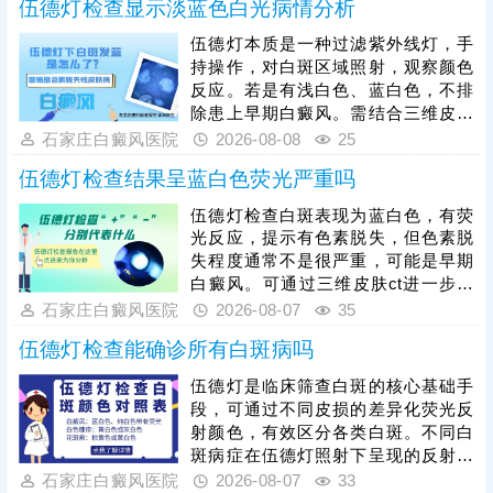
查结果，制
伍德灯检查显示淡蓝色白光病情分析
皮肤黑色素脱失程度、身体机能及免
疫异常情况，排除其他相似白斑皮肤
伍德灯本质是一种过滤紫外线灯，手
病。需要注意的是，白癜风不会自行
持操作，对白斑区域照射，观察颜色
消退，且白斑易扩散、蔓延，确诊后
反应。若是有浅白色、蓝白色，不排
需抓紧黄金治疗时机，根据各项检查
除患上早期白癜风。需结合三维皮肤
结果制定针对性诊疗方案。
ct进一步诊断，了解基底层黑色素细
石家庄白癜风医院
2026-08-08
25
胞数目、增减情况、运动轨迹等，令
伍德灯检查结果呈蓝白色荧光严重吗
白斑诊断结果有据可依。如果是早期
白癜风，正是治疗的黄金时期，抓早
伍德灯检查白斑表现为蓝白色，有荧
期用药，对症治疗，白斑复色希望
光反应，提示有色素脱失，但色素脱
大。
失程度通常不是很严重，可能是早期
白癜风。可通过三维皮肤ct进一步检
查，了解基底层黑色素细胞数目、生
石家庄白癜风医院
2026-08-07
35
存环境、结构等，为白斑诊断提供科
伍德灯检查能确诊所有白斑病吗
学依据，准确分辨白斑时期和类型，
指导规范治疗。早期白癜风治疗可以
伍德灯是临床筛查白斑的核心基础手
用药，对症祛白，也可以搭配308激
段，可通过不同皮损的差异化荧光反
光综合祛白，提升祛白速度，加快肤
射颜色，有效区分各类白斑。不同白
色还原。
斑病症在伍德灯照射下呈现的反射颜
色不同，能初步甄别白癜风、白色糠
石家庄白癜风医院
2026-08-07
33