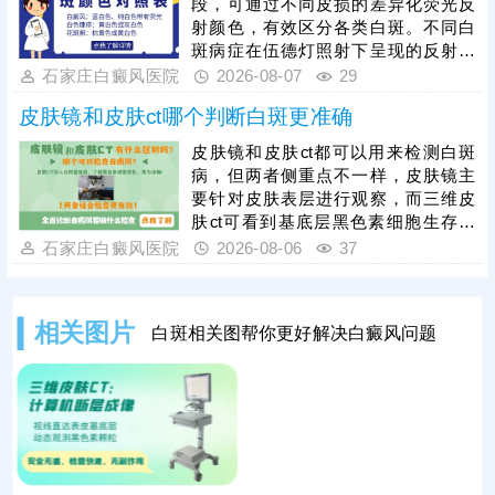
段，可通过不同皮损的差异化荧光反
光综合祛白，提升祛白速度，加快肤
射颜色，有效区分各类白斑。不同白
色还原。
斑病症在伍德灯照射下呈现的反射颜
色不同，能初步甄别白癜风、白色糠
石家庄白癜风医院
2026-08-07
29
疹、花斑癣等常见白斑问题，为病症
皮肤镜和皮肤ct哪个判断白斑更准确
初步分型提供重要依据。尤其白癜风
病情复杂多变，单一伍德灯检查存在
皮肤镜和皮肤ct都可以用来检测白斑
局限性，临床需联合三维皮肤ct、血
病，但两者侧重点不一样，皮肤镜主
常规、免疫异常检测等项目进一步检
要针对皮肤表层进行观察，而三维皮
查，清楚明确黑色素脱失程度、皮肤
肤ct可看到基底层黑色素细胞生存环
皮损状态及身体诱因，全面掌握病
境、运动轨迹等。两项检查各有优
石家庄白癜风医院
2026-08-06
37
情。白癜风危害性较强，一般不会自
势，医院诊断白斑常用的有伍德灯+三
行消
维皮肤ct，两项检查综合诊断，优势
互补，结果更准。白斑确诊后需在医
相关图片
白斑相关图帮你更好解决白癜风问题
生指导下进行规范治疗，对症用药，
循序渐进令病情好转。