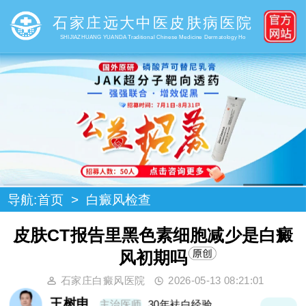
石家庄远大中医皮肤病医院
SHIJIAZHUANG YUANDA Traditional Chinese Medicine Dermatology Ho
导航:
首页
>
白癜风检查
皮肤CT报告里黑色素细胞减少是白癜
风初期吗
石家庄白癜风医院
2026-05-13 08:21:01
王树申
主治医师
30年袪白经验