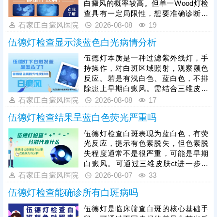
白癜风的概率较高。但单一Wood灯检
查具有一定局限性，想要准确诊断病
情，需联合三维皮肤ct、血常规、免
石家庄白癜风医院
2026-08-08
19
疫功能检测等多项检查，全方位明确
伍德灯检查显示淡蓝色白光病情分析
皮肤黑色素脱失程度、身体机能及免
疫异常情况，排除其他相似白斑皮肤
伍德灯本质是一种过滤紫外线灯，手
病。需要注意的是，白癜风不会自行
持操作，对白斑区域照射，观察颜色
消退，且白斑易扩散、蔓延，确诊后
反应。若是有浅白色、蓝白色，不排
需抓紧黄金治疗时机，根据各项检查
除患上早期白癜风。需结合三维皮肤
结果制定针对性诊疗方案。
ct进一步诊断，了解基底层黑色素细
石家庄白癜风医院
2026-08-08
17
胞数目、增减情况、运动轨迹等，令
伍德灯检查结果呈蓝白色荧光严重吗
白斑诊断结果有据可依。如果是早期
白癜风，正是治疗的黄金时期，抓早
伍德灯检查白斑表现为蓝白色，有荧
期用药，对症治疗，白斑复色希望
光反应，提示有色素脱失，但色素脱
大。
失程度通常不是很严重，可能是早期
白癜风。可通过三维皮肤ct进一步检
查，了解基底层黑色素细胞数目、生
石家庄白癜风医院
2026-08-07
33
存环境、结构等，为白斑诊断提供科
伍德灯检查能确诊所有白斑病吗
学依据，准确分辨白斑时期和类型，
指导规范治疗。早期白癜风治疗可以
伍德灯是临床筛查白斑的核心基础手
用药，对症祛白，也可以搭配308激