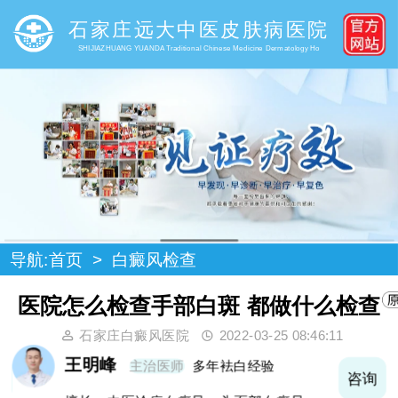
石家庄远大中医皮肤病医院
SHIJIAZHUANG YUANDA Traditional Chinese Medicine Dermatology Ho
导航:
首页
>
白癜风检查
医院怎么检查手部白斑 都做什么检查
石家庄白癜风医院
2022-03-25 08:46:11
王明峰
主治医师
多年袪白经验
询
咨询