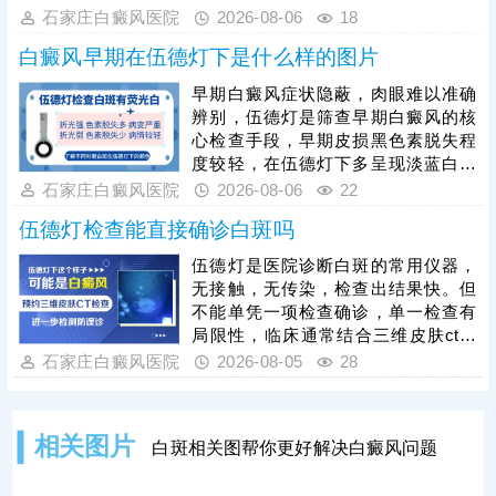
皮损状态及身体诱因，全面掌握病
境、运动轨迹等。两项检查各有优
石家庄白癜风医院
2026-08-06
18
情。白癜风危害性较强，一般不会自
势，医院诊断白斑常用的有伍德灯+三
行消
白癜风早期在伍德灯下是什么样的图片
维皮肤ct，两项检查综合诊断，优势
互补，结果更准。白斑确诊后需在医
早期白癜风症状隐蔽，肉眼难以准确
生指导下进行规范治疗，对症用药，
辨别，伍德灯是筛查早期白癜风的核
循序渐进令病情好转。
心检查手段，早期皮损黑色素脱失程
度较轻，在伍德灯下多呈现淡蓝白色
荧光，还可检查出肉眼无法察觉的隐
石家庄白癜风医院
2026-08-06
22
性白斑，有效区分白癜风与白色糠
伍德灯检查能直接确诊白斑吗
疹、色素减退斑等普通白斑，明确病
情状态。早期是白癜风治疗的黄金窗
伍德灯是医院诊断白斑的常用仪器，
口期，此时黑色素细胞尚未完全受
无接触，无传染，检查出结果快。但
损，恢复难度低，需及时干预，临床
不能单凭一项检查确诊，单一检查有
常用308激光治疗，该方法安全温
局限性，临床通常结合三维皮肤ct综
和、针对性强，对皮肤损伤小，适配
合诊断，令诊断结果有据可依。白斑
石家庄白癜风医院
2026-08-05
28
各类人群及发病部位，能有效激活黑
确诊后一方面需遵医嘱接受科学对症
色素细胞、促进色素再
治疗;另一方面还需加强护理保健措
施，防护与治疗相辅相成，为白斑复
相关图片
白斑相关图帮你更好解决白癜风问题
色保驾护航。