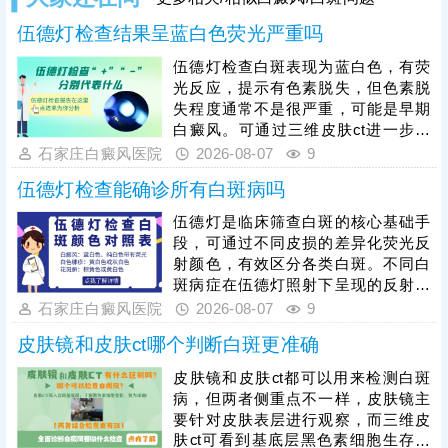
伍德灯检查结果呈蓝白色荧光严重吗
伍德灯检查白斑表现为蓝白色，有荧
光反应，提示有色素脱失，但色素脱
失程度通常不是很严重，可能是早期
白癜风。可通过三维皮肤ct进一步检
查，了解基底层黑色素细胞数目、生
石家庄白癜风医院
2026-08-07
9
存环境、结构等，为白斑诊断提供科
伍德灯检查能确诊所有白斑病吗
学依据，准确分辨白斑时期和类型，
指导规范治疗。早期白癜风治疗可以
伍德灯是临床筛查白斑的核心基础手
用药，对症祛白，也可以搭配308激
段，可通过不同皮损的差异化荧光反
光综合祛白，提升祛白速度，加快肤
射颜色，有效区分各类白斑。不同白
色还原。
斑病症在伍德灯照射下呈现的反射颜
色不同，能初步甄别白癜风、白色糠
石家庄白癜风医院
2026-08-07
9
疹、花斑癣等常见白斑问题，为病症
皮肤镜和皮肤ct哪个判断白斑更准确
初步分型提供重要依据。尤其白癜风
病情复杂多变，单一伍德灯检查存在
皮肤镜和皮肤ct都可以用来检测白斑
局限性，临床需联合三维皮肤ct、血
病，但两者侧重点不一样，皮肤镜主
常规、免疫异常检测等项目进一步检
要针对皮肤表层进行观察，而三维皮
查，清楚明确黑色素脱失程度、皮肤
肤ct可看到基底层黑色素细胞生存环