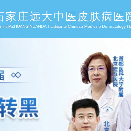
石家庄远大中医皮肤病医
SHIJIAZHUANG YUANDA Traditional Chinese Medicine Dermatology H