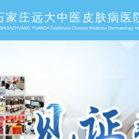
石家庄远大中医皮肤病医
SHIJIAZHUANG YUANDA Traditional Chinese Medicine Dermatology H