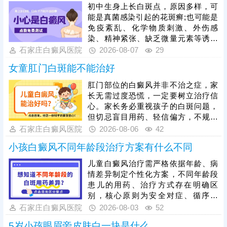
初中生身上长白斑点，原因多样，可
能是真菌感染引起的花斑癣;也可能是
免疫紊乱、化学物质刺激、外伤感
染、精神紧张、缺乏微量元素等诱发
白癜风。可以通过伍德灯、三维皮肤
石家庄白癜风医院
2026-08-07
29
ct检查分析白斑是什么，判断病情所
女童肛门白斑能不能治好
处时期和类型。诊断清楚结合病症、
病因个性化祛白，逐步促使肤色还
肛门部位的白癜风并非不治之症，家
原。
长无需过度恐慌，一定要树立治疗信
心。家长务必重视孩子的白斑问题，
但切忌盲目用药、轻信偏方，不规范
医治不仅无效，还可能刺激娇嫩肌
石家庄白癜风医院
2026-08-06
42
肤，加重病情、延误较佳治疗时机。
小孩白癜风不同年龄段治疗方案有什么不同
目前308准分子激光是治疗儿童各部
位白斑的优选安全方法，适配肛门等
儿童白癜风治疗需严格依据年龄、病
隐私敏感部位，靶向作用于白斑患
情差异制定个性化方案，不同年龄段
处，有效刺激黑色素再生，治疗温
患儿的用药、治疗方式存在明确区
和、效果明显，适配儿童体质。白癜
别，核心原则为安全对症、循序渐
风治疗周期较长，家长一定要坚持带
进，所有治疗均需遵从医嘱，切勿盲
石家庄白癜风医院
2026-08-03
52
孩子规范治疗，白斑消退后做好巩固
目用药。无论哪个年龄段，白癜风治
治疗，杜绝病情复发
5岁小孩眼眉旁皮肤白一块是什么