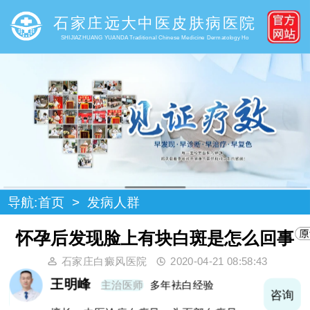
石家庄远大中医皮肤病医院
SHIJIAZHUANG YUANDA Traditional Chinese Medicine Dermatology Ho
导航:
首页
>
发病人群
怀孕后发现脸上有块白斑是怎么回事
石家庄白癜风医院
2020-04-21 08:58:43
王明峰
主治医师
多年袪白经验
询
咨询