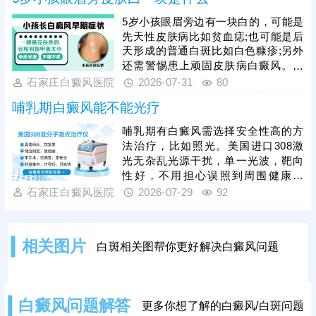
疗周期较长，坚持规范治疗是复色关
键，家长不可随意停药、换药。同
5岁小孩眼眉旁边有一块白的，可能是
时，日常护理尤为重要，需做好孩子
先天性皮肤病比如贫血痣;也可能是后
的皮肤防晒、保湿，均衡饮食、规律
天形成的普通白斑比如白色糠疹;另外
作息，规避外伤、暴晒等诱发因素，
还需警惕患上顽固皮肤病白癜风。白
辅助病情恢复，降低复发概率。
斑病种类多，建议家长带孩子前往正
石家庄白癜风医院
2026-07-31
80
规医院就诊，做仪器检查，识别白斑
哺乳期白癜风能不能光疗
真身。确诊后进行针对性治疗，一人
一方，争取早日控制病情，防止病症
哺乳期有白癜风需选择安全性高的方
加重，危害身心健康。
法治疗，比如照光。美国进口308激
光无杂乱光源干扰，单一光波，靶向
性好，不用担心误照到周围健康皮
肤，突破了治疗人群和部位限制。照
石家庄白癜风医院
2026-07-29
92
光治白癜风需确定合适的参数，包括
剂量、频率、疗程，令治疗真正发挥
作用，使白斑稳步着色。同时，还可
相关图片
白斑相关图帮你更好解决白癜风问题
以搭配对症药物进行综合治疗，双管
齐下，增强疗效，缩短祛白疗程。
白癜风问题解答
更多你想了解的白癜风/白斑问题