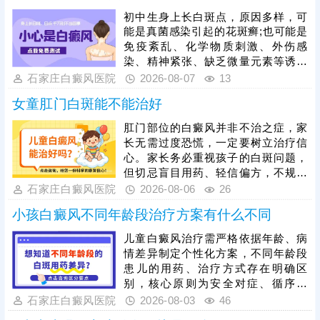
初中生身上长白斑点，原因多样，可
能是真菌感染引起的花斑癣;也可能是
免疫紊乱、化学物质刺激、外伤感
染、精神紧张、缺乏微量元素等诱发
白癜风。可以通过伍德灯、三维皮肤
石家庄白癜风医院
2026-08-07
13
ct检查分析白斑是什么，判断病情所
女童肛门白斑能不能治好
处时期和类型。诊断清楚结合病症、
病因个性化祛白，逐步促使肤色还
肛门部位的白癜风并非不治之症，家
原。
长无需过度恐慌，一定要树立治疗信
心。家长务必重视孩子的白斑问题，
但切忌盲目用药、轻信偏方，不规范
医治不仅无效，还可能刺激娇嫩肌
石家庄白癜风医院
2026-08-06
26
肤，加重病情、延误较佳治疗时机。
小孩白癜风不同年龄段治疗方案有什么不同
目前308准分子激光是治疗儿童各部
位白斑的优选安全方法，适配肛门等
儿童白癜风治疗需严格依据年龄、病
隐私敏感部位，靶向作用于白斑患
情差异制定个性化方案，不同年龄段
处，有效刺激黑色素再生，治疗温
患儿的用药、治疗方式存在明确区
和、效果明显，适配儿童体质。白癜
别，核心原则为安全对症、循序渐
风治疗周期较长，家长一定要坚持带
进，所有治疗均需遵从医嘱，切勿盲
石家庄白癜风医院
2026-08-03
46
孩子规范治疗，白斑消退后做好巩固
目用药。无论哪个年龄段，白癜风治