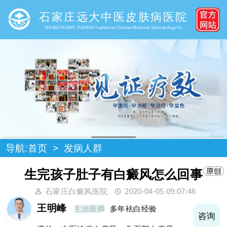
石家庄远大中医皮肤病医院
SHIJIAZHUANG YUANDA Traditional Chinese Medicine Dermatology Ho
导航:
首页
>
发病人群
生完孩子肚子有白癜风怎么回事
石家庄白癜风医院
2020-04-05 09:07:46
王明峰
主治医师
多年袪白经验
询
咨询