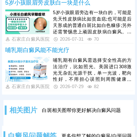
治疗，杜绝病情复发
5岁小孩眼眉旁皮肤白一块是什么
疗周期较长，坚持规范治疗是复色关
键，家长不可随意停药、换药。同
5岁小孩眼眉旁边有一块白的，可能是
时，日常护理尤为重要，需做好孩子
先天性皮肤病比如贫血痣;也可能是后
的皮肤防晒、保湿，均衡饮食、规律
天形成的普通白斑比如白色糠疹;另外
作息，规避外伤、暴晒等诱发因素，
还需警惕患上顽固皮肤病白癜风。白
辅助病情恢复，降低复发概率。
斑病种类多，建议家长带孩子前往正
石家庄白癜风医院
2026-07-31
70
规医院就诊，做仪器检查，识别白斑
哺乳期白癜风能不能光疗
真身。确诊后进行针对性治疗，一人
一方，争取早日控制病情，防止病症
哺乳期有白癜风需选择安全性高的方
加重，危害身心健康。
法治疗，比如照光。美国进口308激
光无杂乱光源干扰，单一光波，靶向
性好，不用担心误照到周围健康皮
肤，突破了治疗人群和部位限制。照
石家庄白癜风医院
2026-07-29
82
光治白癜风需确定合适的参数，包括
剂量、频率、疗程，令治疗真正发挥
作用，使白斑稳步着色。同时，还可
相关图片
白斑相关图帮你更好解决白癜风问题
以搭配对症药物进行综合治疗，双管
齐下，增强疗效，缩短祛白疗程。
白癜风问题解答
更多你想了解的白癜风/白斑问题