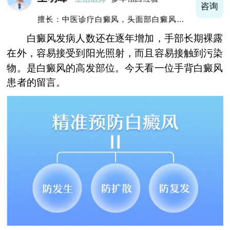
询
咨询
擅长：中医诊疗白癜风，头面部白癜风，青
少年白癜风
白癜风发病人数还在逐年增加，手部长期裸露
在外，容易接受到阳光照射，而且容易接触到污染
物。是白癜风的高发部位。今天看一位手背白癜风
患者的留言。