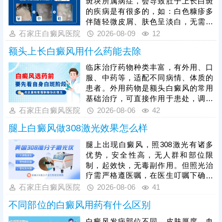
斑块所属病症，会导致肚子上长白斑
的疾病是有很多的，如：白色糠疹多
伴随轻微皮屑、肤色呈淡白，无需特
殊治疗，数月后可自行消退；贫血痣
石家庄白癜风医院
2026-08-09
12
属于先天血管发育异常，从出现后形
额头上长白癜风用什么药能去除
态、面积常年固定，终生不会扩张；
白癜风疾病有着易扩散的特点，白斑
临床治疗药物种类丰富，有外用、口
表面光滑无皮屑，受外伤、熬夜、情
服、中药等，适配不同病情、体质的
绪波动刺激后极易蔓延变大。对白癜
患者。外用药物是额头白癜风的常用
风疾病一定要尽早医治，结合具体病
基础治疗，可直接作用于患处，调节
情针对性治疗，更好将白斑祛除。
局部皮肤黑色素代谢；口服药物以调
石家庄白癜风医院
2026-08-06
42
理机体免疫、控制白斑扩散为主，适
腿上白癜风做308激光效果怎么样
合病情进展期患者；中药多以辨证调
理为核心，固本扶正，减少病情反
腿上出现白癜风，照308激光有诸多
复。具体用药方案必须严格遵从医
优势，安全性高，无人群和部位限
嘱，切勿自行购药、换药或停药。临
制，起效快，无毒副作用。但照光治
床中，患者在规范用药的基础上，搭
疗需严格遵医嘱，在医生叮嘱下确定
配308准分子激光照射治疗，能够有
合适的照光剂量、频率、疗程，令治
石家庄白癜风医院
2026-08-06
41
效刺激黑色素细胞再生，大幅提升治
疗充分发挥作用，促进黑色素细胞修
疗效率，让祛白效果
不同部位的白癜风用药有什么区别
复、恢复活性和正常功能。还需注意
坚持治疗，期间不可随意间断，并且
白癜风发病部位不同，皮肤厚度、血