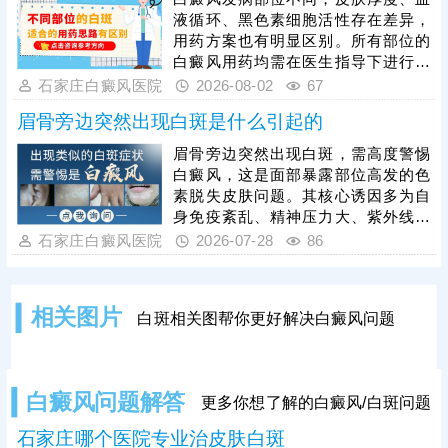
从自身做起，加强护理保健措施，防
液循环、黑色素细胞活性存在差异，
治结合，助力肤色还原。
用药方案也有明显区别。所有部位的
白癜风用药均需在医生指导下进行，
严禁自行胡乱用药，防止刺激白斑、
石家庄白癜风医院
2026-08-02
67
加重病情。单纯药物治疗效果有限，
眉骨旁边突然出现白斑是什么引起的
临床建议结合病情搭配光疗、黑色素
种植手术等方式综合治疗，大幅提升
眉骨旁边突然出现白斑，需高度警惕
疗效，白斑恢复周期较长，患者需长
白癜风，这是面部暴露部位高发的色
期坚持规范治疗，同时做好防晒、保
素脱失皮肤问题。其核心诱因多为自
湿、忌口等日常护理，规避诱发因
身免疫紊乱、精神压力大、紫外线暴
素，助力白斑复色，降低复发概率。
晒、局部皮肤外伤、熬夜劳累等，导
石家庄白癜风医院
2026-07-28
86
致皮肤黑素细胞受损、黑色素合成不
足，进而形成白斑。白癜风白斑典型
表现为表面光滑无鳞屑、不痛不痒，
相关图片
白斑相关图帮你更好解决白癜风问题
初期为淡白色，随病情发展会变为乳
白色、瓷白色，边界逐渐清晰，还可
能扩散蔓延，通过做科学检查可更准
确诊断。白癜风越早治疗恢复效果越
白癜风问题解答
更多你想了解的白癜风/白斑问题
好，临床常用308准分子激光治疗，
靶向作
石家庄哪个医院专业治皮肤白斑