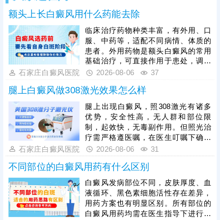
额头上长白癜风用什么药能去除
临床治疗药物种类丰富，有外用、口
服、中药等，适配不同病情、体质的
患者。外用药物是额头白癜风的常用
基础治疗，可直接作用于患处，调节
局部皮肤黑色素代谢；口服药物以调
石家庄白癜风医院
2026-08-06
37
理机体免疫、控制白斑扩散为主，适
腿上白癜风做308激光效果怎么样
合病情进展期患者；中药多以辨证调
理为核心，固本扶正，减少病情反
腿上出现白癜风，照308激光有诸多
复。具体用药方案必须严格遵从医
优势，安全性高，无人群和部位限
嘱，切勿自行购药、换药或停药。临
制，起效快，无毒副作用。但照光治
床中，患者在规范用药的基础上，搭
疗需严格遵医嘱，在医生叮嘱下确定
配308准分子激光照射治疗，能够有
合适的照光剂量、频率、疗程，令治
石家庄白癜风医院
2026-08-06
31
效刺激黑色素细胞再生，大幅提升治
疗充分发挥作用，促进黑色素细胞修
疗效率，让祛白效果
不同部位的白癜风用药有什么区别
复、恢复活性和正常功能。还需注意
坚持治疗，期间不可随意间断，并且
白癜风发病部位不同，皮肤厚度、血
从自身做起，加强护理保健措施，防
液循环、黑色素细胞活性存在差异，
治结合，助力肤色还原。
用药方案也有明显区别。所有部位的
白癜风用药均需在医生指导下进行，