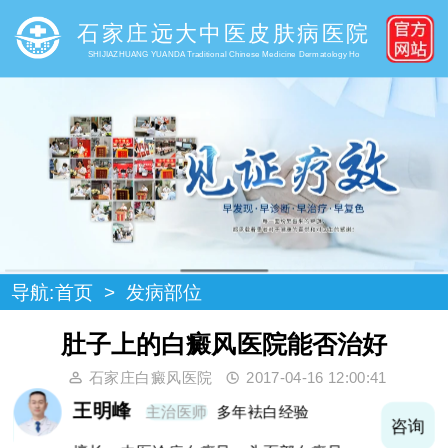
石家庄远大中医皮肤病医院
SHIJIAZHUANG YUANDA Traditional Chinese Medicine Dermatology Ho
导航:
首页
>
发病部位
肚子上的白癜风医院能否治好
石家庄白癜风医院
2017-04-16 12:00:41
王明峰
主治医师
多年袪白经验
询
咨询