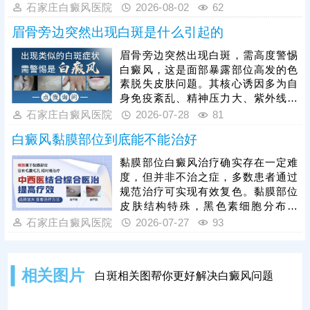
严禁自行胡乱用药，防止刺激白斑、
石家庄白癜风医院
2026-08-02
62
加重病情。单纯药物治疗效果有限，
眉骨旁边突然出现白斑是什么引起的
临床建议结合病情搭配光疗、黑色素
种植手术等方式综合治疗，大幅提升
眉骨旁边突然出现白斑，需高度警惕
疗效，白斑恢复周期较长，患者需长
白癜风，这是面部暴露部位高发的色
期坚持规范治疗，同时做好防晒、保
素脱失皮肤问题。其核心诱因多为自
湿、忌口等日常护理，规避诱发因
身免疫紊乱、精神压力大、紫外线暴
素，助力白斑复色，降低复发概率。
晒、局部皮肤外伤、熬夜劳累等，导
石家庄白癜风医院
2026-07-28
81
致皮肤黑素细胞受损、黑色素合成不
白癜风黏膜部位到底能不能治好
足，进而形成白斑。白癜风白斑典型
表现为表面光滑无鳞屑、不痛不痒，
黏膜部位白癜风治疗确实存在一定难
初期为淡白色，随病情发展会变为乳
度，但并非不治之症，多数患者通过
白色、瓷白色，边界逐渐清晰，还可
规范治疗可实现有效复色。黏膜部位
能扩散蔓延，通过做科学检查可更准
皮肤结构特殊，黑色素细胞分布较
确诊断。白癜风越早治疗恢复效果越
少、血液循环相对薄弱，且日常易受
石家庄白癜风医院
2026-07-27
93
好，临床常用308准分子激光治疗，
摩擦、分泌物刺激，相比普通皮肤白
靶向作
斑，恢复速度更慢、治疗周期更长，
这也是其治疗难度较高的核心原因。
相关图片
白斑相关图帮你更好解决白癜风问题
患者无需过度悲观，需树立治疗信
心，摒弃不治自愈、盲目偏方治疗的
错误认知，坚持科学综合性医治。