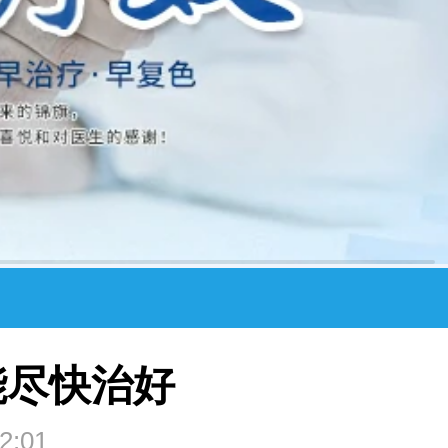
能尽快治好
2:01