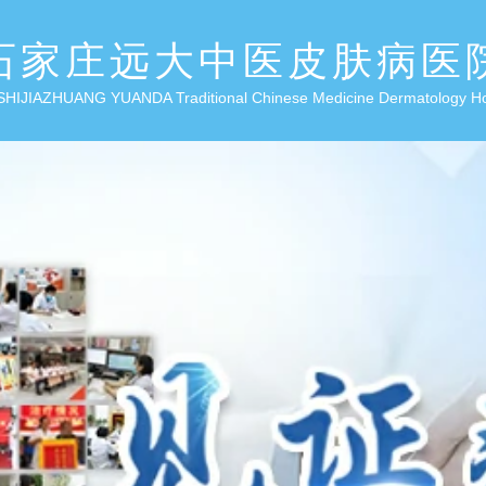
石家庄远大中医皮肤病医
SHIJIAZHUANG YUANDA Traditional Chinese Medicine Dermatology H