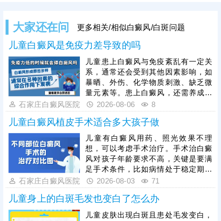
大家还在问
更多相关/相似白癜风/白斑问题
儿童白癜风是免疫力差导致的吗
儿童患上白癜风与免疫紊乱有一定关
系，通常还会受到其他因素影响，如
暴晒、外伤、化学物质刺激、缺乏微
量元素等。患上白癜风，还需养成健
康生活习惯，规律作息，均衡饮食，
石家庄白癜风医院
2026-08-06
8
心情舒畅，适度锻炼，平衡免疫功
儿童白癜风植皮手术适合多大孩子做
能，为白斑复色助力。另一方面，要
重视规范治疗，在医生指导下个性化
儿童有白癜风用药、照光效果不理
用药、照光，促进黑色素细胞修复、
想，可以考虑手术治疗。手术治白癜
恢复活性，令表皮黑色素再分泌，使
风对孩子年龄要求不高，关键是要满
肤色渐趋正常。
足手术条件，比如病情处于稳定期、
非外伤型白癜风、非瘢痕体质，术前
石家庄白癜风医院
2026-08-03
71
需进行完善检查。另外，目前有新型
儿童身上的白斑毛发也变白了怎么办
的手术方法被应用到白癜风临床治疗
当中：黑色素细胞种植，与植皮手术
儿童皮肤出现白斑且患处毛发变白，
相比，自体活性色素细胞移植成活