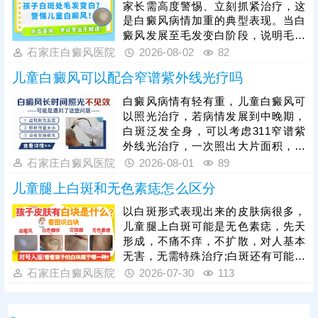
家长需高度警惕、立刻抓紧治疗，这
快，着色均匀，不留疤痕，复色成功
是白癜风病情加重的典型表现。当白
率高。做手术认准正规医院，经验丰
癜风发展至毛发变白阶段，说明毛囊
富的医生操作，告知术前术后护理事
黑色素细胞已受损，治疗难度会明显
石家庄白癜风医院
2026-08-02
82
项，一次治疗成功率更高。
增加，家长切勿病急乱投医，随意使
儿童白癜风可以配合窄谱紫外线光疗吗
用偏方、激素类药膏盲目医治，儿童
白癜风需遵循科学诊疗原则，临床多
白癜风病情有轻有重，儿童白癜风可
采用综合性治疗方案，像中医定向、
以照光治疗，若病情发展到中晚期，
药物渗透联合308激光是常用且安全
白斑泛发全身，可以考虑311窄谱紫
高效的方法，适配儿童体质，能够内
外线光治疗，一次照出大片面积，节
外兼顾修复黑色素细胞，复色效果明
省单次照光时间和费用;若白斑面积较
石家庄白癜风医院
2026-08-01
89
显。白癜风治疗是循序渐进的过程，
小，数目不多，可考虑308准分子激
家长需坚持
儿童腿上白斑和无色素痣怎么区分
光治疗，靶向性好，起效快，安全性
高。照光治疗需确定合适的剂量、频
以白斑形式表现出来的皮肤病很多，
率，维持疗效连贯;可搭配对症药物进
儿童腿上白斑可能是无色素痣，先天
行综合治疗，双管齐下，提升疗效，
形成，不痛不痒，不扩散，对人基本
加快肤色还原。
无害，无需特殊治疗;白斑还有可能是
白癜风，这种皮肤病近年来的发病率
石家庄白癜风医院
2026-07-30
113
有所上升，白斑易扩散，病程长，病
症顽固，可着重排查。医院诊断白斑
常用的有伍德灯、三维皮肤ct，综合