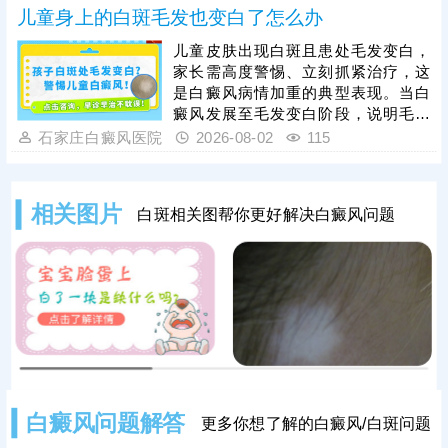
儿童身上的白斑毛发也变白了怎么办
的手术方法被应用到白癜风临床治疗
当中：黑色素细胞种植，与植皮手术
儿童皮肤出现白斑且患处毛发变白，
相比，自体活性色素细胞移植成活
家长需高度警惕、立刻抓紧治疗，这
快，着色均匀，不留疤痕，复色成功
是白癜风病情加重的典型表现。当白
率高。做手术认准正规医院，经验丰
癜风发展至毛发变白阶段，说明毛囊
富的医生操作，告知术前术后护理事
黑色素细胞已受损，治疗难度会明显
石家庄白癜风医院
2026-08-02
115
项，一次治疗成功率更高。
增加，家长切勿病急乱投医，随意使
用偏方、激素类药膏盲目医治，儿童
白癜风需遵循科学诊疗原则，临床多
相关图片
白斑相关图帮你更好解决白癜风问题
采用综合性治疗方案，像中医定向、
药物渗透联合308激光是常用且安全
高效的方法，适配儿童体质，能够内
外兼顾修复黑色素细胞，复色效果明
显。白癜风治疗是循序渐进的过程，
家长需坚持
白癜风问题解答
更多你想了解的白癜风/白斑问题