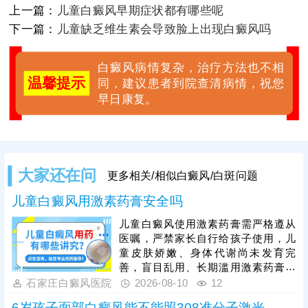
上一篇：
儿童白癜风早期症状都有哪些呢
下一篇：
儿童缺乏维生素会导致脸上出现白癜风吗
白癜风病情复杂，治疗方法也不相
温馨提示
同，建议患者到院查清病情，祝您
早日康复。
大家还在问
更多相关/相似白癜风/白斑问题
儿童白癜风用激素药膏安全吗
儿童白癜风使用激素药膏需严格遵从
医嘱，严禁家长自行给孩子使用，儿
童皮肤娇嫩、身体代谢尚未发育完
善，盲目乱用、长期滥用激素药膏，
容易引发皮肤萎缩、毛细血管扩张、
石家庄白癜风医院
2026-08-10
12
色素异常、局部耐药等副作用，还可
6岁孩子面部白癜风能不能照308准分子激光