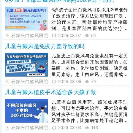
能影响孩子皮肤正常屏障功能，加重
病情。临床针对儿童白癜风，多采用
6岁孩子面部白癜风可以采用308准分
科学联合治疗方案，搭配308准分子
子激光治疗，该方法适用范围广泛，
激光照射，治疗效果更为突出。308
对治疗人群、照射部位均无严格限
激光针对性作用于白斑病灶，不损伤
制，是儿童面部白斑的优选治疗方
周边健康皮肤，适配儿童娇嫩肌肤，
式。308准分子激光属于靶向治疗，
石家庄白癜风医院
2026-08-07
64
安全、高效，此外，家长需做好患儿
可直接作用于面部白斑病灶，刺激黑
日常皮肤护理，助力
儿童白癜风是免疫力差导致的吗
色素细胞增殖、修复，促进黑色素合
成，有效淡化、消退面部白斑，且不
儿童患上白癜风与免疫紊乱有一定关
会损伤周边正常皮肤，安全性适配儿
系，通常还会受到其他因素影响，如
童娇嫩肌肤。儿童面部治疗需严格把
暴晒、外伤、化学物质刺激、缺乏微
控激光剂量，同时需坚持规律照射治
量元素等。患上白癜风，还需养成健
疗，白癜风恢复周期较长，规律疗程
康生活习惯，规律作息，均衡饮食，
石家庄白癜风医院
2026-08-06
74
治疗才能稳固疗效，杜绝白斑反复。
心情舒畅，适度锻炼，平衡免疫功
儿童白癜风植皮手术适合多大孩子做
能，为白斑复色助力。另一方面，要
重视规范治疗，在医生指导下个性化
儿童有白癜风用药、照光效果不理
用药、照光，促进黑色素细胞修复、
想，可以考虑手术治疗。手术治白癜
恢复活性，令表皮黑色素再分泌，使
风对孩子年龄要求不高，关键是要满
肤色渐趋正常。
足手术条件，比如病情处于稳定期、
非外伤型白癜风、非瘢痕体质，术前
石家庄白癜风医院
2026-08-03
113
需进行完善检查。另外，目前有新型