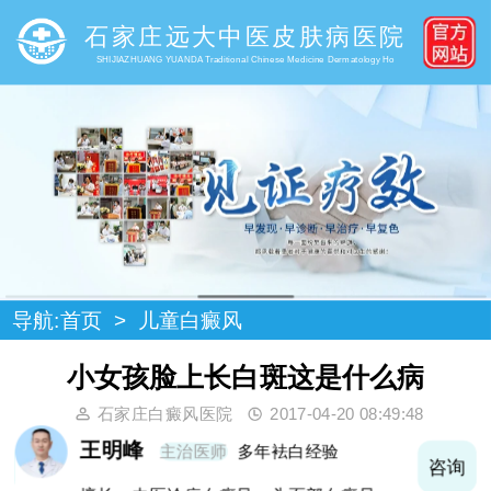
石家庄远大中医皮肤病医院
SHIJIAZHUANG YUANDA Traditional Chinese Medicine Dermatology Ho
导航:
首页
>
儿童白癜风
小女孩脸上长白斑这是什么病
石家庄白癜风医院
2017-04-20 08:49:48
王明峰
主治医师
多年袪白经验
询
咨询