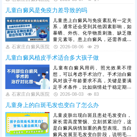
可直接作用于面部白斑病灶，刺激黑
儿童白癜风是免疫力差导致的吗
色素细胞增殖、修复，促进黑色素合
成，有效淡化、消退面部白斑，且不
儿童患上白癜风与免疫紊乱有一定关
会损伤周边正常皮肤，安全性适配儿
系，通常还会受到其他因素影响，如
童娇嫩肌肤。儿童面部治疗需严格把
暴晒、外伤、化学物质刺激、缺乏微
控激光剂量，同时需坚持规律照射治
量元素等。患上白癜风，还需养成健
疗，白癜风恢复周期较长，规律疗程
康生活习惯，规律作息，均衡饮食，
石家庄白癜风医院
2026-08-06
29
治疗才能稳固疗效，杜绝白斑反复。
心情舒畅，适度锻炼，平衡免疫功
儿童白癜风植皮手术适合多大孩子做
能，为白斑复色助力。另一方面，要
重视规范治疗，在医生指导下个性化
儿童有白癜风用药、照光效果不理
用药、照光，促进黑色素细胞修复、
想，可以考虑手术治疗。手术治白癜
恢复活性，令表皮黑色素再分泌，使
风对孩子年龄要求不高，关键是要满
肤色渐趋正常。
足手术条件，比如病情处于稳定期、
非外伤型白癜风、非瘢痕体质，术前
石家庄白癜风医院
2026-08-03
83
需进行完善检查。另外，目前有新型
儿童身上的白斑毛发也变白了怎么办
的手术方法被应用到白癜风临床治疗
当中：黑色素细胞种植，与植皮手术
儿童皮肤出现白斑且患处毛发变白，
相比，自体活性色素细胞移植成活
家长需高度警惕、立刻抓紧治疗，这
快，着色均匀，不留疤痕，复色成功
是白癜风病情加重的典型表现。当白
率高。做手术认准正规医院，经验丰
癜风发展至毛发变白阶段，说明毛囊