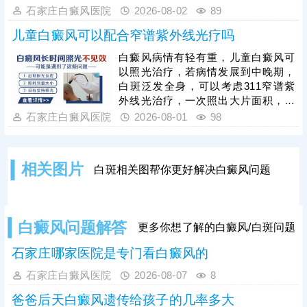
富的医生操作，告知术前术后护理事
黑色素细胞已受损，治疗难度会明显
石家庄白癜风医院
2026-08-02
89
项，一次治疗成功率更高。
增加，家长切勿病急乱投医，随意使
儿童白癜风可以配合窄谱紫外线光疗吗
用偏方、激素类药膏盲目医治，儿童
白癜风需遵循科学诊疗原则，临床多
白癜风病情有轻有重，儿童白癜风可
采用综合性治疗方案，像中医定向、
以照光治疗，若病情发展到中晚期，
药物渗透联合308激光是常用且安全
白斑泛发全身，可以考虑311窄谱紫
高效的方法，适配儿童体质，能够内
外线光治疗，一次照出大片面积，节
外兼顾修复黑色素细胞，复色效果明
省单次照光时间和费用;若白斑面积较
石家庄白癜风医院
2026-08-01
98
显。白癜风治疗是循序渐进的过程，
小，数目不多，可考虑308准分子激
家长需坚持
光治疗，靶向性好，起效快，安全性
高。照光治疗需确定合适的剂量、频
相关图片
白斑相关图帮你更好解决白癜风问题
率，维持疗效连贯;可搭配对症药物进
行综合治疗，双管齐下，提升疗效，
加快肤色还原。
白癜风问题解答
更多你想了解的白癜风/白斑问题
石家庄哪家医院是专门看白癜风的
石家庄白癜风医院
2026-08-07
8
爸爸后天白癜风遗传给孩子的几率多大