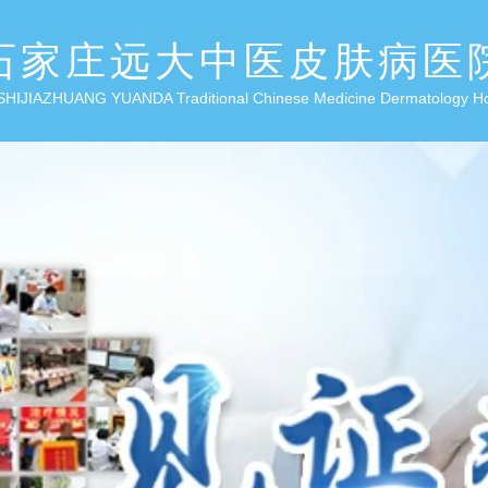
石家庄远大中医皮肤病医
SHIJIAZHUANG YUANDA Traditional Chinese Medicine Dermatology H