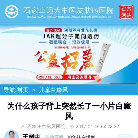
石家庄远大中医皮肤病医院
SHIJIAZHUANG YUANDA Traditional Chinese Medicine Dermatology Ho
导航:
首页
>
儿童白癜风
为什么孩子背上突然长了一小片白癜
风
石家庄白癜风医院
2017-04-16 08:28:32
王树申
主治医师
30年袪白经验