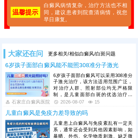
白癜风病情复杂，治疗方法也不相
温馨提示
同，建议患者到院查清病情，祝您
早日康复。
大家还在问
更多相关/相似白癜风/白斑问题
6岁孩子面部白癜风能不能照308准分子激光
6岁孩子面部白癜风可以采用308准分
子激光治疗，该方法适用范围广泛，
对治疗人群、照射部位均无严格限
制，是儿童面部白斑的优选治疗方
式。308准分子激光属于靶向治疗，
石家庄白癜风医院
2026-08-07
15
可直接作用于面部白斑病灶，刺激黑
儿童白癜风是免疫力差导致的吗
色素细胞增殖、修复，促进黑色素合
成，有效淡化、消退面部白斑，且不
儿童患上白癜风与免疫紊乱有一定关
会损伤周边正常皮肤，安全性适配儿
系，通常还会受到其他因素影响，如
童娇嫩肌肤。儿童面部治疗需严格把
暴晒、外伤、化学物质刺激、缺乏微