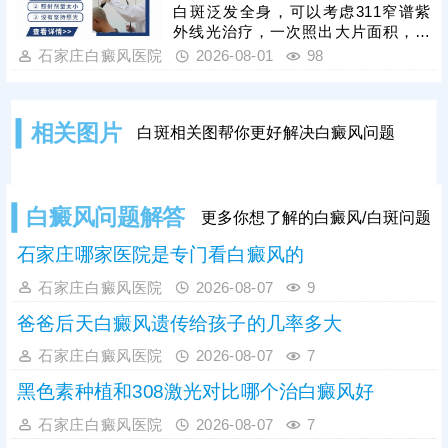
药物渗透联合308激光是常用且安全
白斑泛发全身，可以考虑311窄谱紫
高效的方法，适配儿童体质，能够内
外线光治疗，一次照出大片面积，节
外兼顾修复黑色素细胞，复色效果明
省单次照光时间和费用;若白斑面积较
石家庄白癜风医院
2026-08-01
98
显。白癜风治疗是循序渐进的过程，
小，数目不多，可考虑308准分子激
家长需坚持
光治疗，靶向性好，起效快，安全性
高。照光治疗需确定合适的剂量、频
相关图片
白斑相关图帮你更好解决白癜风问题
率，维持疗效连贯;可搭配对症药物进
行综合治疗，双管齐下，提升疗效，
加快肤色还原。
白癜风问题解答
更多你想了解的白癜风/白斑问题
石家庄哪家医院是专门看白癜风的
石家庄白癜风医院
2026-08-07
9
爸爸后天白癜风遗传给孩子的几率多大
石家庄白癜风医院
2026-08-07
7
黑色素种植和308激光对比哪个治白癜风好
石家庄白癜风医院
2026-08-07
7