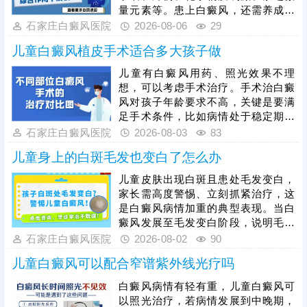
控激光剂量，同时需坚持规律照射治
量元素等。患上白癜风，还需养成健
疗，白癜风恢复周期较长，规律疗程
康生活习惯，规律作息，均衡饮食，
石家庄白癜风医院
2026-08-06
29
治疗才能稳固疗效，杜绝白斑反复。
心情舒畅，适度锻炼，平衡免疫功
儿童白癜风植皮手术适合多大孩子做
能，为白斑复色助力。另一方面，要
重视规范治疗，在医生指导下个性化
儿童有白癜风用药、照光效果不理
用药、照光，促进黑色素细胞修复、
想，可以考虑手术治疗。手术治白癜
恢复活性，令表皮黑色素再分泌，使
风对孩子年龄要求不高，关键是要满
肤色渐趋正常。
足手术条件，比如病情处于稳定期、
非外伤型白癜风、非瘢痕体质，术前
石家庄白癜风医院
2026-08-03
83
需进行完善检查。另外，目前有新型
儿童身上的白斑毛发也变白了怎么办
的手术方法被应用到白癜风临床治疗
当中：黑色素细胞种植，与植皮手术
儿童皮肤出现白斑且患处毛发变白，
相比，自体活性色素细胞移植成活
家长需高度警惕、立刻抓紧治疗，这
快，着色均匀，不留疤痕，复色成功
是白癜风病情加重的典型表现。当白
率高。做手术认准正规医院，经验丰
癜风发展至毛发变白阶段，说明毛囊
富的医生操作，告知术前术后护理事
黑色素细胞已受损，治疗难度会明显
石家庄白癜风医院
2026-08-02
90
项，一次治疗成功率更高。
增加，家长切勿病急乱投医，随意使
儿童白癜风可以配合窄谱紫外线光疗吗
用偏方、激素类药膏盲目医治，儿童
白癜风需遵循科学诊疗原则，临床多
白癜风病情有轻有重，儿童白癜风可
采用综合性治疗方案，像中医定向、
以照光治疗，若病情发展到中晚期，