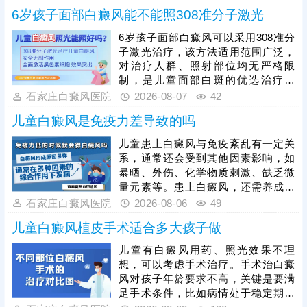
6岁孩子面部白癜风能不能照308准分子激光
6岁孩子面部白癜风可以采用308准分
子激光治疗，该方法适用范围广泛，
对治疗人群、照射部位均无严格限
制，是儿童面部白斑的优选治疗方
式。308准分子激光属于靶向治疗，
石家庄白癜风医院
2026-08-07
42
可直接作用于面部白斑病灶，刺激黑
儿童白癜风是免疫力差导致的吗
色素细胞增殖、修复，促进黑色素合
成，有效淡化、消退面部白斑，且不
儿童患上白癜风与免疫紊乱有一定关
会损伤周边正常皮肤，安全性适配儿
系，通常还会受到其他因素影响，如
童娇嫩肌肤。儿童面部治疗需严格把
暴晒、外伤、化学物质刺激、缺乏微
控激光剂量，同时需坚持规律照射治
量元素等。患上白癜风，还需养成健
疗，白癜风恢复周期较长，规律疗程
康生活习惯，规律作息，均衡饮食，
石家庄白癜风医院
2026-08-06
49
治疗才能稳固疗效，杜绝白斑反复。
心情舒畅，适度锻炼，平衡免疫功
儿童白癜风植皮手术适合多大孩子做
能，为白斑复色助力。另一方面，要
重视规范治疗，在医生指导下个性化
儿童有白癜风用药、照光效果不理
用药、照光，促进黑色素细胞修复、
想，可以考虑手术治疗。手术治白癜
恢复活性，令表皮黑色素再分泌，使
风对孩子年龄要求不高，关键是要满
肤色渐趋正常。
足手术条件，比如病情处于稳定期、