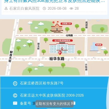
身上有白癜风照308激光把正常皮肤照黑还能恢复吗
石家庄白癜风医院
2026-08-08
28
石家庄桥西区裕华东路7号
石家庄远大中医皮肤病医院 2008-2026
备案号
冀ICP备2023015620号
近期有没有变大的情况？