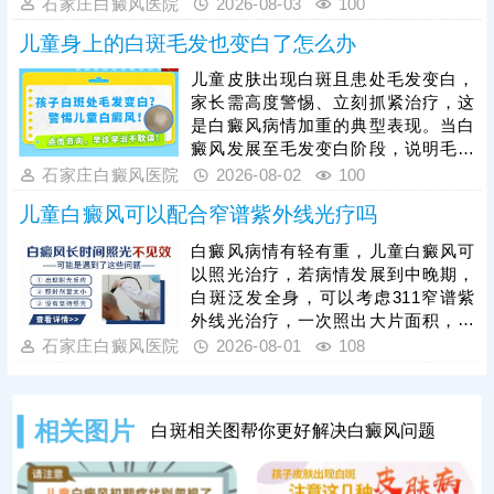
非外伤型白癜风、非瘢痕体质，术前
石家庄白癜风医院
2026-08-03
100
需进行完善检查。另外，目前有新型
儿童身上的白斑毛发也变白了怎么办
的手术方法被应用到白癜风临床治疗
当中：黑色素细胞种植，与植皮手术
儿童皮肤出现白斑且患处毛发变白，
相比，自体活性色素细胞移植成活
家长需高度警惕、立刻抓紧治疗，这
快，着色均匀，不留疤痕，复色成功
是白癜风病情加重的典型表现。当白
率高。做手术认准正规医院，经验丰
癜风发展至毛发变白阶段，说明毛囊
富的医生操作，告知术前术后护理事
黑色素细胞已受损，治疗难度会明显
石家庄白癜风医院
2026-08-02
100
项，一次治疗成功率更高。
增加，家长切勿病急乱投医，随意使
儿童白癜风可以配合窄谱紫外线光疗吗
用偏方、激素类药膏盲目医治，儿童
白癜风需遵循科学诊疗原则，临床多
白癜风病情有轻有重，儿童白癜风可
采用综合性治疗方案，像中医定向、
以照光治疗，若病情发展到中晚期，
药物渗透联合308激光是常用且安全
白斑泛发全身，可以考虑311窄谱紫
高效的方法，适配儿童体质，能够内
外线光治疗，一次照出大片面积，节
外兼顾修复黑色素细胞，复色效果明
省单次照光时间和费用;若白斑面积较
石家庄白癜风医院
2026-08-01
108
显。白癜风治疗是循序渐进的过程，
小，数目不多，可考虑308准分子激
家长需坚持
光治疗，靶向性好，起效快，安全性
高。照光治疗需确定合适的剂量、频
相关图片
白斑相关图帮你更好解决白癜风问题
率，维持疗效连贯;可搭配对症药物进
行综合治疗，双管齐下，提升疗效，
加快肤色还原。